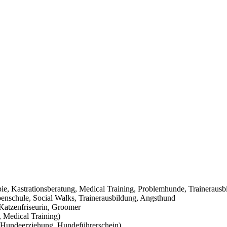
pie, Kastrationsberatung, Medical Training, Problemhunde, Trainerausb
nschule, Social Walks, Trainerausbildung, Angsthund
Katzenfriseurin, Groomer
 Medical Training)
Hundeerziehung, Hundeführerschein)