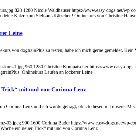
urs.jpg
828
1280
Nicole Waldhauser
https://www.easy-dogs.net/wp-c
h deine Katze zum Steh-auf-Kätzchen! Onlinekurs von Christine Hausc
rer Leine
nekurs von dogtrainPlus zu testen, habe ich mich gerne gemeldet. Kei
en-kurs-1.jpg
960
1280
Christine Kompatscher
https://www.easy-dogs.
ogtrainPlus: Onlinekurs Laufen an lockerer Leine
r Trick“ mit und von Corinna Lenz
von Corinna Lenz und ich wurde gefragt, ob ich diesen mit unserer Mi
enz-03.jpeg
900
1600
Corinna Bader
https://www.easy-dogs.net/wp-c
e Woche ein neuer Trick“ mit und von Corinna Lenz