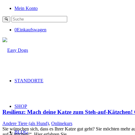
Mein Konto
0
Einkaufswagen
STANDORTE
SHOP
Resilienz: Mach deine Katze zum Steh-auf-Kätzchen! 
Andere Tiere (als Hund)
,
Onlinekurs
Sie wünschen sich, dass es Ihrer Katze gut geht? Sie möchten mehr a
BLOG
auf-Kätzchen!“. Hier erfahren Sie…