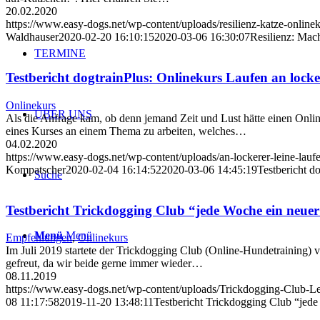
20.02.2020
https://www.easy-dogs.net/wp-content/uploads/resilienz-katze-onlinek
Waldhauser
2020-02-20 16:10:15
2020-03-06 16:30:07
Resilienz: Mac
TERMINE
Testbericht dogtrainPlus: Onlinekurs Laufen an locke
Onlinekurs
ÜBER UNS
Als die Anfrage kam, ob denn jemand Zeit und Lust hätte einen Onli
eines Kurses an einem Thema zu arbeiten, welches…
04.02.2020
https://www.easy-dogs.net/wp-content/uploads/an-lockerer-leine-lauf
Kompatscher
2020-02-04 16:14:52
2020-03-06 14:45:19
Testbericht d
Suche
Testbericht Trickdogging Club “jede Woche ein neue
Menü
Menü
Empfehlungen
,
Onlinekurs
Im Juli 2019 startete der Trickdogging Club (Online-Hundetraining) 
gefreut, da wir beide gerne immer wieder…
08.11.2019
https://www.easy-dogs.net/wp-content/uploads/Trickdogging-Club-L
08 11:17:58
2019-11-20 13:48:11
Testbericht Trickdogging Club “jed