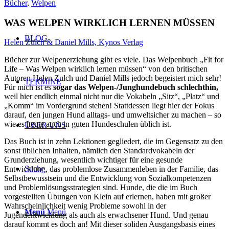
Bücher
,
Welpen
WAS WELPEN WIRKLICH LERNEN MÜSSEN
BLOG
Helen Zulch & Daniel Mills,
Kynos Verlag
Bücher zur Welpenerziehung gibt es viele. Das Welpenbuch „Fit for
Life – Was Welpen wirklich lernen müssen“ von den britischen
Autoren Helen Zulch und Daniel Mills jedoch begeistert mich sehr!
TERMINE
Für mich ist es
sogar das Welpen-/Jung
hundebuch schlechthin,
weil hier endlich einmal nicht nur die Vokabeln „Sitz“, „Platz“ und
„Komm“ im Vordergrund stehen! Stattdessen liegt hier der Fokus
darauf, den jungen Hund alltags- und umweltsicher zu machen – so
wie es heute auch in guten Hundeschulen üblich ist.
ÜBER UNS
Das Buch ist in zehn Lektionen gegliedert, die im Gegensatz zu den
sonst üblichen Inhalten, nämlich den Standardvokabeln der
Grunderziehung, wesentlich wichtiger für eine gesunde
Suche
Entwicklung, das problemlose Zusammenleben in der Familie, das
Selbstbewusstsein und die Entwicklung von Sozialkompetenzen
und Problemlösungsstrategien sind. Hunde, die die im Buch
vorgestellten Übungen von Klein auf erlernen, haben mit großer
Wahrscheinlichkeit wenig Probleme sowohl in der
Menü
Menü
Jugendentwicklung als auch als erwachsener Hund. Und genau
darauf kommt es doch an! Mit dieser soliden Ausgangsbasis eines