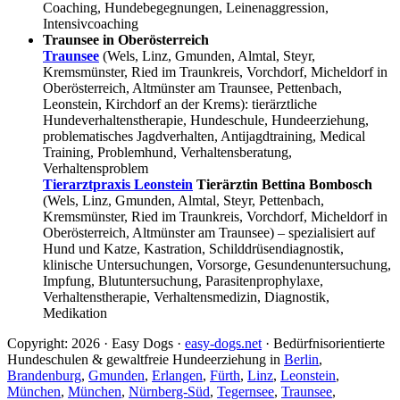
Coaching, Hundebegegnungen, Leinenaggression,
Intensivcoaching
Traunsee in Oberösterreich
Traunsee
(Wels, Linz, Gmunden, Almtal, Steyr,
Kremsmünster, Ried im Traunkreis, Vorchdorf, Micheldorf in
Oberösterreich, Altmünster am Traunsee, Pettenbach,
Leonstein, Kirchdorf an der Krems): tierärztliche
Hundeverhaltenstherapie, Hundeschule, Hundeerziehung,
problematisches Jagdverhalten, Antijagdtraining, Medical
Training, Problemhund, Verhaltensberatung,
Verhaltensproblem
Tierarztpraxis Leonstein
Tierärztin Bettina Bombosch
(Wels, Linz, Gmunden, Almtal, Steyr, Pettenbach,
Kremsmünster, Ried im Traunkreis, Vorchdorf, Micheldorf in
Oberösterreich, Altmünster am Traunsee) – spezialisiert auf
Hund und Katze, Kastration, Schilddrüsendiagnostik,
klinische Untersuchungen, Vorsorge, Gesundenuntersuchung,
Impfung, Blutuntersuchung, Parasitenprophylaxe,
Verhaltenstherapie, Verhaltensmedizin, Diagnostik,
Medikation
Copyright: 2026 · Easy Dogs ·
easy-dogs.net
· Bedürfnisorientierte
Hundeschulen & gewaltfreie Hundeerziehung in
Berlin
,
Brandenburg
,
Gmunden
,
Erlangen
,
Fürth
,
Linz
,
Leonstein
,
München
,
München
,
Nürnberg-Süd
,
Tegernsee
,
Traunsee
,