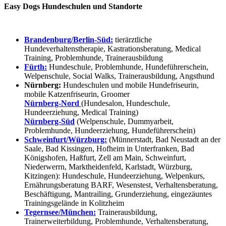
Easy Dogs Hundeschulen und Standorte
Brandenburg/Berlin-Süd:
tierärztliche
Hundeverhaltenstherapie, Kastrationsberatung, Medical
Training, Problemhunde, Trainerausbildung
Fürth:
Hundeschule, Problemhunde, Hundeführerschein,
Welpenschule, Social Walks, Trainerausbildung, Angsthund
Nürnberg:
Hundeschulen und mobile Hundefriseurin,
mobile Katzenfriseurin, Groomer
Nürnberg-Nord
(Hundesalon, Hundeschule,
Hundeerziehung, Medical Training)
Nürnberg-Süd
(Welpenschule, Dummyarbeit,
Problemhunde, Hundeerziehung, Hundeführerschein)
Schweinfurt/Würzburg:
(Münnerstadt, Bad Neustadt an der
Saale, Bad Kissingen, Hofheim in Unterfranken, Bad
Königshofen, Haßfurt, Zell am Main, Schweinfurt,
Niederwerrn, Marktheidenfeld, Karlstadt, Würzburg,
Kitzingen): Hundeschule, Hundeerziehung, Welpenkurs,
Ernährungsberatung BARF, Wesenstest, Verhaltensberatung,
Beschäftigung, Mantrailing, Grunderziehung, eingezäuntes
Trainingsgelände in Kolitzheim
Tegernsee/München:
Trainerausbildung,
Trainerweiterbildung, Problemhunde, Verhaltensberatung,