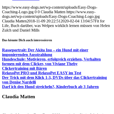
https://www.easy-dogs.net/wp-content/uploads/Easy-Dogs-
Coaching-Logo.jpg
0
0
Claudia Matten
https://www.easy-
dogs.net/wp-content/uploads/Easy-Dogs-Coaching-Logo.jpg
Claudia Matten
2018-11-09 20:22:51
2020-02-04 13:04:57
Fit for
Life, Buch darüber, was Welpen wirklich lernen müssen von Helen
Zulch und Daniel Mills
Das könnte Dich auch interessieren
Rasseportrait: Der Akita Inu – ein Hund mit einer
imponierenden Ausstrahlung
Hundeschule: Motivieren, erfolgreich erziehen, Verhalten
formen mit dem Clicker, von Viviane Theby
Clickertraining mit Bären
RelaxoPet PRO und RelaxoPet EASY im Test
Der Trick mit dem Klick 1-3, DVDs über das Clickertraining
von Denise Nardelli
Darf ich den Hund streicheln?, Kinderbuch ab 3 Jahren
Claudia Matten