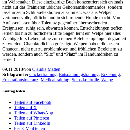
im Welpenalter. Diese einzigartige Buch konzentriert sich erstmals
nicht auf das Trainieren üblicher Gehorsamskommandos, sondern
fasst in zehn Schlüssellektionen zusammen, was aus Welpen
vertrauensvolle, höfliche und in sich ruhende Hunde macht. Von
Anfassenlassen über Toleranz gegenüber überraschenden
Ereignissen, ruhig sein, abwarten können, Entscheidungen treffen
lernen bis hin zu höflichem Bitte-Sagen lernt ein Welpe hier alles
Wichtige fürs Leben, ohne zum reinen Befehlsempfänger degradiert
zu werden. Charakterlich so gefestigte Welpen haben die besten
Chancen, nicht nur zu problemlosen und fröhlichen Begleitern zu
werden, sondern auch “Sitz” und “Platz” im Handumdrehen zu
lernen!
09.11.2018
/
von
Claudia Matten
Schlagworte:
Clickertraining
,
Entspannungstraining
,
Erziehung
,
Frustrationstoleranz
,
Medicaltraining
,
Selbstkontrolle
,
Welpe
Eintrag teilen
Teilen auf Facebook
Teilen auf X
Teilen auf WhatsApp
Teilen auf Pinterest
Teilen auf LinkedIn
Per E-Mail teilen