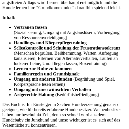
angstfreien Alltags wird Lernen überhaupt erst möglich und die
Hunde lernen ihre “Grundkommandos” daraufhin spielend leicht.
Inhalt:
Vertrauen fassen
(Sozialisierung, Umgang mit Angstauslösern, Vorbeugung
von Ressourcenverteidigung)
Handlings- und Körperpflegetraining
Selbstkontrolle und Schulung der Frustrationstoleranz
(Menschen begrüßen, Beißhemmung, Warten, Aufregung
kanalisieren, Erlernen von Alternativverhalten, Laufen an
lockerer Leine, Unrat liegen lassen, Boxentraining)
Lernen zur Ruhe zu kommen
Familienregeln und Grundsignale
Umgang mit anderen Hunden
(Begrüßung und Spiel,
Körpersprache lesen lernen)
Umgang mit unerwünschtem Verhalten
Artgerechte Haltung
(Bedürfnisbefriedigung)
Das Buch ist für Einsteiger in Sachen Hundeerziehung genauso
geeignet, wie für bereits erfahrene Hundebesitzer. Welpenbesitzer
haben nur beschränkt Zeit, denn so schnell wird aus dem
Hundebaby ein Junghund und umso wichtiger ist es, sich auf das
Wesentliche zu konzentrieren.