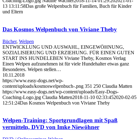
Coaching-Logo.jpg
Nadine Wachter
2018-11-14 01:29:20
2021-01-
13 13:11:58
Das große Welpenbuch für Familien, Buch für Kinder
und Eltern
Das Kosmos Welpenbuch von Viviane Theby
Bücher
,
Welpen
ENTWICKLUNG UND AUSWAHL, EINGEWÖHNUNG,
SOZIALISIERUNG UND ERZIEHUNG. FÜR EINEN GUTEN
START INS HUNDELEBEN Viviane Theby, Kosmos Verlag
Einen Welpen aufzunehmen ist für viele Hundehalter etwas ganz
Besonderes. Welpen stellen…
10.11.2018
https://www.easy-dogs.net/wp-
content/uploads/kosmoswelpenbuch-.png
351
250
Claudia Matten
https://www.easy-dogs.net/wp-content/uploads/Easy-Dogs-
Coaching-Logo.jpg
Claudia Matten
2018-11-10 02:33:45
2020-02-05
12:51:24
Das Kosmos Welpenbuch von Viviane Theby
Welpen-Training: Sportgrundlagen mit Spaß
vermitteln, DVD von Imke Niewöhner