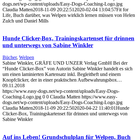
dogs.net/wp-content/uploads/Easy-Dogs-Coaching-Logo.jpg
Claudia Matten
2018-11-09 20:22:51
2020-02-04 13:04:57
Fit for
Life, Buch darüber, was Welpen wirklich lernen müssen von Helen
Zulch und Daniel Mills
Hunde Clicker-Box, Trainingskartenset für drinnen
und unterwegs von Sabine Winkler
Bücher
,
Welpen
Sabine Winkler, GRÄFE UND UNZER Verlag GmbH Bei der
“Hunde Clicker-Box” von Autorin Sabine Winkler handelt es sich
um einen laminierten Kartensatz inkl. Begleitheft und einem
Knopfclicker, der in einer praktischen Aufbewahrungsbox…
09.11.2018
https://www.easy-dogs.net/wp-content/uploads/Easy-Dogs-
Coaching-Logo.jpg
0
0
Claudia Matten
https://www.easy-
dogs.net/wp-content/uploads/Easy-Dogs-Coaching-Logo.jpg
Claudia Matten
2018-11-09 20:22:50
2020-04-22 11:40:01
Hunde
Clicker-Box, Trainingskartenset für drinnen und unterwegs von
Sabine Winkler
Auf ins Leben! Grundschulplan für Welpen, Buch