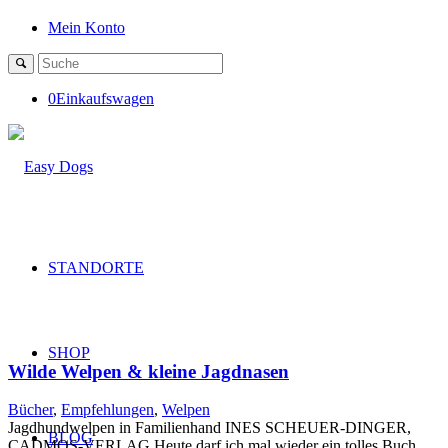
Mein Konto
0
Einkaufswagen
STANDORTE
SHOP
Wilde Welpen & kleine Jagdnasen
Bücher
,
Empfehlungen
,
Welpen
Jagdhundwelpen in Familienhand INES SCHEUER-DINGER,
BLOG
CADMOS-VERLAG Heute darf ich mal wieder ein tolles Buch