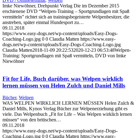
DVD / Onlineseminar
,
Welpen
Imke Niewöhner, Drehpunkt Verlag Die im Dezember 2015
erschienene DVD “Welpen-Training – Sportgrundlagen mit Spaß
vermitteln” richtet sich an trainingsbegeisterte Welpenbesitzer, die
anstreben, später einmal Hundesport zu…
09.11.2018
https://www.easy-dogs.net/wp-content/uploads/Easy-Dogs-
Coaching-Logo.jpg
0
0
Claudia Matten
https://www.easy-
dogs.net/wp-content/uploads/Easy-Dogs-Coaching-Logo.jpg
Claudia Matten
2018-11-09 20:22:53
2020-12-23 06:53:48
Welpen-
Training: Sportgrundlagen mit Spaß vermitteln, DVD von Imke
Niewöhner
Fit for Life, Buch darüber, was Welpen wirklich
lernen müssen von Helen Zulch und Daniel Mills
Bücher
,
Welpen
WAS WELPEN WIRKLICH LERNEN MÜSSEN Helen Zulch &
Daniel Mills, Kynos Verlag Bücher zur Welpenerziehung gibt es
viele. Das Welpenbuch „Fit for Life – Was Welpen wirklich lernen
müssen“ von den britischen…
09.11.2018
https://www.easy-dogs.net/wp-content/uploads/Easy-Dogs-
Coaching-Logo.jpg
0
0
Claudia Matten
https://www.easy-