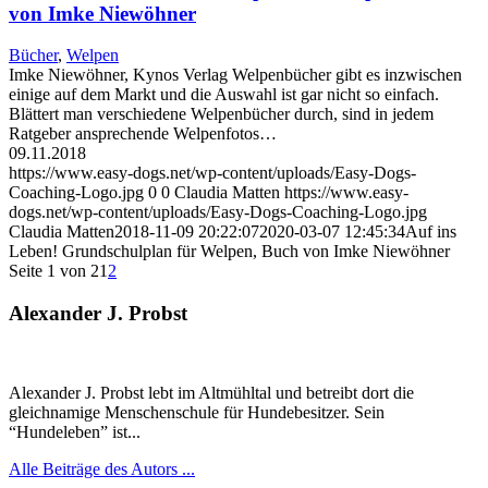
von Imke Niewöhner
Bücher
,
Welpen
Imke Niewöhner, Kynos Verlag Welpenbücher gibt es inzwischen
einige auf dem Markt und die Auswahl ist gar nicht so einfach.
Blättert man verschiedene Welpenbücher durch, sind in jedem
Ratgeber ansprechende Welpenfotos…
09.11.2018
https://www.easy-dogs.net/wp-content/uploads/Easy-Dogs-
Coaching-Logo.jpg
0
0
Claudia Matten
https://www.easy-
dogs.net/wp-content/uploads/Easy-Dogs-Coaching-Logo.jpg
Claudia Matten
2018-11-09 20:22:07
2020-03-07 12:45:34
Auf ins
Leben! Grundschulplan für Welpen, Buch von Imke Niewöhner
Seite 1 von 2
1
2
Alexander J. Probst
Alexander J. Probst lebt im Altmühltal und betreibt dort die
gleichnamige Menschenschule für Hundebesitzer. Sein
“Hundeleben” ist...
Alle Beiträge des Autors ...