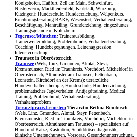
Königshofen, Haßfurt, Zell am Main, Schweinfurt,
Niederwerrn, Marktheidenfeld, Karlstadt, Würzburg,
Kitzingen): Hundeschule, Hundeerziehung, Welpenkurs,
Ernährungsberatung BARF, Wesenstest, Verhaltensberatung,
Beschäftigung, Mantrailing, Grunderziehung, eingezäuntes
Trainingsgelände in Kolitzheim
Tegernsee/München:
Trainerausbildung,
Trainerweiterbildung, Problemhunde, Verhaltensberatung,
Coaching, Hundebegegnungen, Leinenaggression,
Intensivcoaching
Traunsee in Oberösterreich
Traunsee
(Wels, Linz, Gmunden, Almtal, Steyr,
Kremsmünster, Ried im Traunkreis, Vorchdorf, Micheldorf in
Oberösterreich, Altmünster am Traunsee, Pettenbach,
Leonstein, Kirchdorf an der Krems): tierärztliche
Hundeverhaltenstherapie, Hundeschule, Hundeerziehung,
problematisches Jagdverhalten, Antijagdtraining, Medical
Training, Problemhund, Verhaltensberatung,
Verhaltensproblem
Tierarztpraxis Leonstein
Tierärztin Bettina Bombosch
(Wels, Linz, Gmunden, Almtal, Steyr, Pettenbach,
Kremsmünster, Ried im Traunkreis, Vorchdorf, Micheldorf in
Oberösterreich, Altmünster am Traunsee) – spezialisiert auf
Hund und Katze, Kastration, Schilddrüsendiagnostik,
klinische Untersuchungen, Vorsorge, Gesundenuntersuchung,