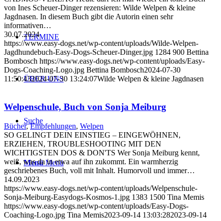
von Ines Scheuer-Dinger rezensieren: Wilde Welpen & kleine
Jagdnasen. In diesem Buch gibt die Autorin einen sehr
informativen…
30.07.2024
TERMINE
https://www.easy-dogs.net/wp-content/uploads/Wilde-Welpen-
Jagdhundebuch-Easy-Dogs-Scheuer-Dinger.jpg
1284
900
Bettina
Bombosch
https://www.easy-dogs.net/wp-content/uploads/Easy-
Dogs-Coaching-Logo.jpg
Bettina Bombosch
2024-07-30
ÜBER UNS
11:50:43
2024-07-30 13:24:07
Wilde Welpen & kleine Jagdnasen
Welpenschule, Buch von Sonja Meiburg
Suche
Bücher
,
Empfehlungen
,
Welpen
SO GELINGT DEIN EINSTIEG – EINGEWÖHNEN,
ERZIEHEN, TROUBLESHOOTING MIT DEN
WICHTIGSTEN DOS & DON'TS Wer Sonja Meiburg kennt,
weiß, was da in etwa auf ihn zukommt. Ein warmherzig
Menü
Menü
geschriebenes Buch, voll mit Inhalt. Humorvoll und immer…
14.09.2023
https://www.easy-dogs.net/wp-content/uploads/Welpenschule-
Sonja-Meiburg-Easydogs-Kosmos-1.jpg
1383
1500
Tina Memis
https://www.easy-dogs.net/wp-content/uploads/Easy-Dogs-
Coaching-Logo.jpg
Tina Memis
2023-09-14 13:03:28
2023-09-14