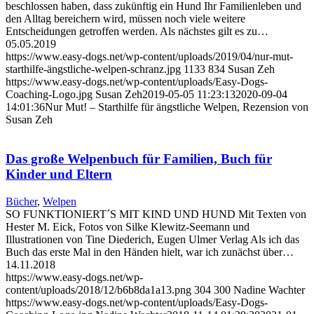
beschlossen haben, dass zukünftig ein Hund Ihr Familienleben und
den Alltag bereichern wird, müssen noch viele weitere
Entscheidungen getroffen werden. Als nächstes gilt es zu…
05.05.2019
https://www.easy-dogs.net/wp-content/uploads/2019/04/nur-mut-
starthilfe-ängstliche-welpen-schranz.jpg
1133
834
Susan Zeh
https://www.easy-dogs.net/wp-content/uploads/Easy-Dogs-
Coaching-Logo.jpg
Susan Zeh
2019-05-05 11:23:13
2020-09-04
14:01:36
Nur Mut! – Starthilfe für ängstliche Welpen, Rezension von
Susan Zeh
Das große Welpenbuch für Familien, Buch für
Kinder und Eltern
Bücher
,
Welpen
SO FUNKTIONIERT´S MIT KIND UND HUND Mit Texten von
Hester M. Eick, Fotos von Silke Klewitz-Seemann und
Illustrationen von Tine Diederich, Eugen Ulmer Verlag Als ich das
Buch das erste Mal in den Händen hielt, war ich zunächst über…
14.11.2018
https://www.easy-dogs.net/wp-
content/uploads/2018/12/b6b8da1a13.png
304
300
Nadine Wachter
https://www.easy-dogs.net/wp-content/uploads/Easy-Dogs-