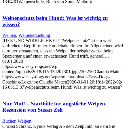
13:04:01
Welpenschule, Buch von Sonja Meiburg
Welpenschutz beim Hund: Was ist wichtig zu
wissen?
Welpen
,
Welpenerziehung
IDEE UND WIRKLICHKEIT "Welpenschutz" ist ein weit
verbreiteter Begriff unter Hundehalter:innen. Im Allgemeinen wird
darunter verstanden, dass ein Welpe, der beispielsweise beim
Spaziergang auf einen erwachsenen Hund trifft, generell…
01.01.2020
https://www.easy-dogs.net/wp-
content/uploads/2018/11/c33d207301.jpg
250
250
Claudia Matten
https://www.easy-dogs.net/wp-content/uploads/Easy-Dogs-
Coaching-Logo.jpg
Claudia Matten
2020-01-01 20:18:14
2022-02-
16 08:13:37
Welpenschutz beim Hund: Was ist wichtig zu wissen?
Nur Mut! – Starthilfe für ängstliche Welpen,
Rezension von Susan Zeh
Bücher
,
Welpen
Chrissi Schranz, Kynos Verlag Ab dem Zeitpunkt, an dem Sie