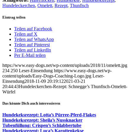
Schlagworte:
Haferflocken
,
Hundekekse
,
Hundekeksrezept
,
Hundeleckerchen
,
Omelett
,
Rezept
,
Thunfisch
Eintrag teilen
Teilen auf Facebook
Teilen auf X
Teilen auf WhatsApp
Teilen auf Pinterest
Teilen auf LinkedIn
Per E-Mail teilen
https://www.easy-dogs.net/wp-content/uploads/2018/11/omelett.jpg
234
250
Leser-Einsendung
https://www.easy-dogs.net/wp-
content/uploads/Easy-Dogs-Coaching-Logo.jpg
Leser-
Einsendung
2018-11-09 20:19:12
2021-03-21
20:44:43
Hundeleckerchen-Rezept: Schnegge’s Thunfisch-Omelett-
Würfel
Das könnte Dich auch interessieren
Hundekeksrezept: Lotta’s Pürree-Pferd-Flakes
Hundekeksrezept: Sheila’s Nussknacker
Tubenfüllung: Crispen’s Schlabbertube
Hundekeksrezept: Luca’s Karottenkekse