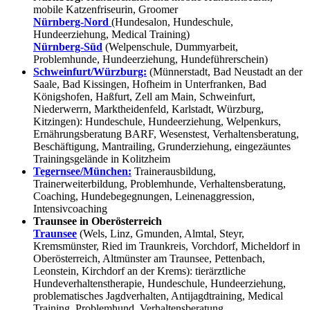
mobile Katzenfriseurin, Groomer
Nürnberg-Nord
(Hundesalon, Hundeschule,
Hundeerziehung, Medical Training)
Nürnberg-Süd
(Welpenschule, Dummyarbeit,
Problemhunde, Hundeerziehung, Hundeführerschein)
Schweinfurt/Würzburg:
(Münnerstadt, Bad Neustadt an der
Saale, Bad Kissingen, Hofheim in Unterfranken, Bad
Königshofen, Haßfurt, Zell am Main, Schweinfurt,
Niederwerrn, Marktheidenfeld, Karlstadt, Würzburg,
Kitzingen): Hundeschule, Hundeerziehung, Welpenkurs,
Ernährungsberatung BARF, Wesenstest, Verhaltensberatung,
Beschäftigung, Mantrailing, Grunderziehung, eingezäuntes
Trainingsgelände in Kolitzheim
Tegernsee/München:
Trainerausbildung,
Trainerweiterbildung, Problemhunde, Verhaltensberatung,
Coaching, Hundebegegnungen, Leinenaggression,
Intensivcoaching
Traunsee in Oberösterreich
Traunsee
(Wels, Linz, Gmunden, Almtal, Steyr,
Kremsmünster, Ried im Traunkreis, Vorchdorf, Micheldorf in
Oberösterreich, Altmünster am Traunsee, Pettenbach,
Leonstein, Kirchdorf an der Krems): tierärztliche
Hundeverhaltenstherapie, Hundeschule, Hundeerziehung,
problematisches Jagdverhalten, Antijagdtraining, Medical
Training, Problemhund, Verhaltensberatung,