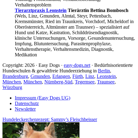
Verhaltensproblem
Tierarztpraxis Leonstein
Tierärztin Bettina Bombosch
(Wels, Linz, Gmunden, Almtal, Steyr, Pettenbach,
Kremsmünster, Ried im Traunkreis, Vorchdorf, Micheldorf in
Oberösterreich, Altmünster am Traunsee) – spezialisiert auf
Hund und Katze, Kastration, Schilddrüsendiagnostik,
klinische Untersuchungen, Vorsorge, Gesundenuntersuchung,
Impfung, Blutuntersuchung, Parasitenprophylaxe,
Verhaltenstherapie, Verhaltensmedizin, Diagnostik,
Medikation
Copyright: 2026 · Easy Dogs ·
easy-dogs.net
· Bedürfnisorientierte
Hundeschulen & gewaltfreie Hundeerziehung in
Berlin
,
Brandenburg
,
Gmunden
,
Erlangen
,
Fürth
,
Linz
,
Leonstein
,
München
,
München
,
Nürnberg-Süd
,
Tegernsee
,
Traunsee
,
Würzburg
Impressum (Easy Dogs UG)
Datenschutz
Newsletter
Hundeleckerchenrezept: Sammy’s Fleischbeisser