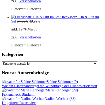
zzgl.
Versandkosten
Lieferzeit:
Lieferzeit
Dreckspatz + In & Out im
Ursprünglicher
Aktueller
Set
54,00
€
49,99
€
Preis
Preis
inkl. 19 % MwSt.
war:
ist:
54,00 €
49,99 €.
zzgl.
Versandkosten
Lieferzeit:
Lieferzeit
Kategorien
Kategorien
Neueste Autorenbeiträge
Sabine Schinnner
(
9
)
Wie ein Hinterhandtarget die Wundpflege des Hundes erleichtert
Maria Rehberger
(
29
)
Faktencheck Bindung
Nadine Wachter
(
33
)
Ungefragte Ratschläge