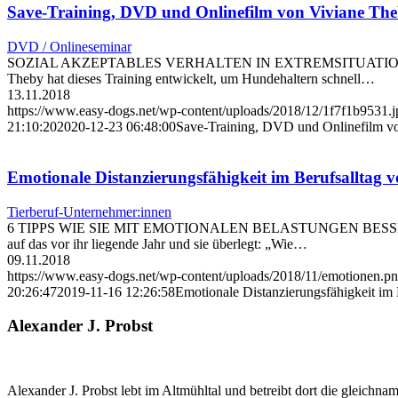
Save-Training, DVD und Onlinefilm von Viviane Th
DVD / Onlineseminar
SOZIAL AKZEPTABLES VERHALTEN IN EXTREMSITUATIONEN Viviane T
Theby hat dieses Training entwickelt, um Hundehaltern schnell…
13.11.2018
https://www.easy-dogs.net/wp-content/uploads/2018/12/1f7f1b9531.j
21:10:20
2020-12-23 06:48:00
Save-Training, DVD und Onlinefilm v
Emotionale Distanzierungsfähigkeit im Berufsalltag 
Tierberuf-Unternehmer:innen
6 TIPPS WIE SIE MIT EMOTIONALEN BELASTUNGEN BESSER UMGEHE
auf das vor ihr liegende Jahr und sie überlegt: „Wie…
09.11.2018
https://www.easy-dogs.net/wp-content/uploads/2018/11/emotionen.p
20:26:47
2019-11-16 12:26:58
Emotionale Distanzierungsfähigkeit im 
Alexander J. Probst
Alexander J. Probst lebt im Altmühltal und betreibt dort die gleichn