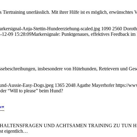
 Tiertraining unerlässlich. Mit ihrer Hilfe ist es möglich, erwünschtes
rkersignal-Anja-Stettin-Hundeerziehung-scaled.jpg
1090
2560
Doroth
-12-09 15:28:09
Markersignale: Punktgenaues, effektives Feedback im
n Rassebeschreibungen, insbesondere von Hütehunden, Retrievern und G
hund-Aussie-Easy-Dogs.jpeg
1365
2048
Agathe Mayerhofer
https://ww
 der “Will to please” beim Hund?
?”
ENSFRAGEN UND ACHTSAMEN TRAINING ZU TUN HABEN. Wenn 
ist eigentlich…