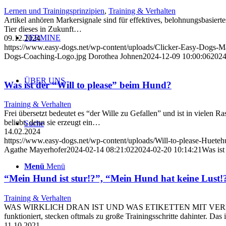
Lernen und Trainingsprinzipien
,
Training & Verhalten
Artikel anhören Markersignale sind für effektives, belohnungsbasiertes
Tier dieses in Zukunft…
TERMINE
09.12.2024
https://www.easy-dogs.net/wp-content/uploads/Clicker-Easy-Dogs-Ma
Dogs-Coaching-Logo.jpg
Dorothea Johnen
2024-12-09 10:00:06
2024
ÜBER UNS
Was ist der “Will to please” beim Hund?
Training & Verhalten
Frei übersetzt bedeutet es “der Wille zu Gefallen” und ist in viele
beliebt, denn sie erzeugt ein…
Suche
14.02.2024
https://www.easy-dogs.net/wp-content/uploads/Will-to-please-Huete
Agathe Mayerhofer
2024-02-14 08:21:02
2024-02-20 10:14:21
Was ist
Menü
Menü
“Mein Hund ist stur!?”, “Mein Hund hat keine Lust!
Training & Verhalten
WAS WIRKLICH DRAN IST UND WAS ETIKETTEN MIT VERHALT
funktioniert, stecken oftmals zu große Trainingsschritte dahinter. Das 
11.10.2021