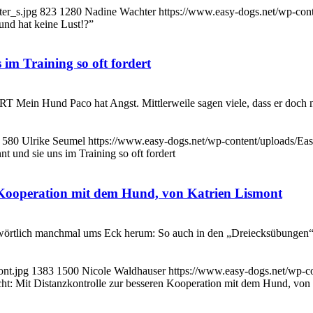
er_s.jpg
823
1280
Nadine Wachter
https://www.easy-dogs.net/wp-co
und hat keine Lust!?”
im Training so oft fordert
co hat Angst. Mittlerweile sagen viele, dass er doch nur etwa
580
Ulrike Seumel
https://www.easy-dogs.net/wp-content/uploads/E
 und sie uns im Training so oft fordert
 Kooperation mit dem Hund, von Katrien Lismont
wörtlich manchmal ums Eck herum: So auch in den „Dreiecksübungen“, 
ont.jpg
1383
1500
Nicole Waldhauser
https://www.easy-dogs.net/wp-
t: Mit Distanzkontrolle zur besseren Kooperation mit dem Hund, von