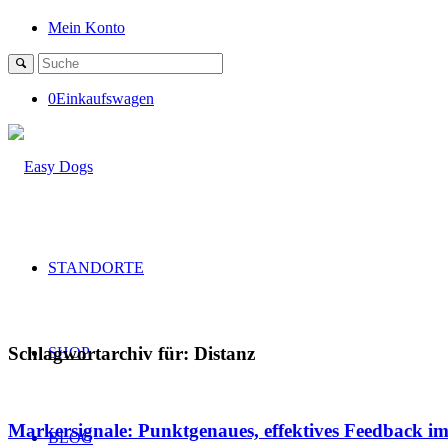
Mein Konto
0
Einkaufswagen
STANDORTE
Schlagwortarchiv für:
Distanz
SHOP
Markersignale: Punktgenaues, effektives Feedback i
BLOG