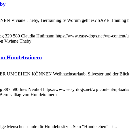
eby
heby, Tiertraining.tv Worum geht es? SAVE-Training bedeutet 
pg
329
580
Claudia Hußmann
https://www.easy-dogs.net/wp-content
on Viviane Theby
von Hundetrainern
N KÖNNEN Weihnachtsurlaub, Silvester und der Blick auf das v
ng
387
580
Ines Neuhof
https://www.easy-dogs.net/wp-content/upload
Berufsalltag von Hundetrainern
amige Menschenschule für Hundebesitzer. Sein “Hundeleben” ist...