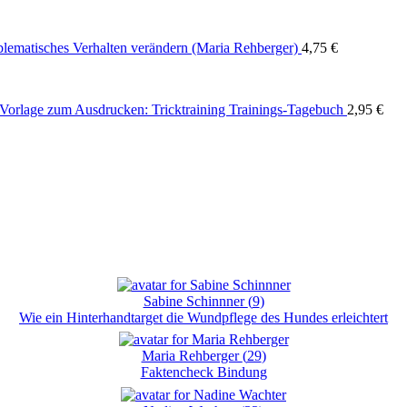
blematisches Verhalten verändern (Maria Rehberger)
4,75
€
Vorlage zum Ausdrucken: Tricktraining Trainings-Tagebuch
2,95
€
Sabine Schinnner
(
9
)
Wie ein Hinterhandtarget die Wundpflege des Hundes erleichtert
Maria Rehberger
(
29
)
Faktencheck Bindung