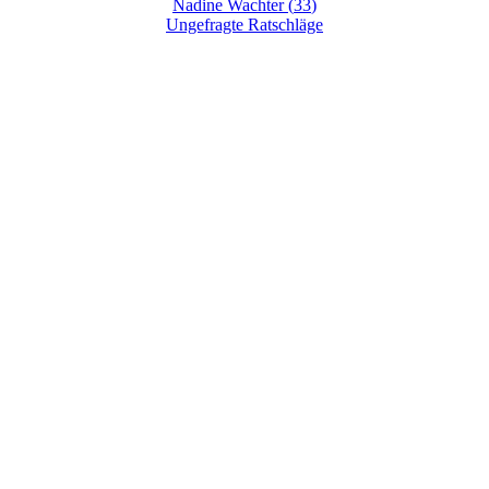
Nadine Wachter
(
33
)
Ungefragte Ratschläge