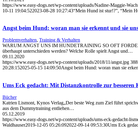
https://www.easy-dogs.net/wp-content/uploads/Nadine-Maggie-Wacht
10-11 19:04:52
2023-08-28 10:27:43
“Mein Hund ist stur!?”, “Mein H
Angst beim Hund: woran man sie erkennt und sie uns 
Problemverhalten
,
Training & Verhalten
WARUM ANGST UNS IM HUNDETRAINING SO OFT FORDERT Mein Hund Pa
überhaupt unterschieden werden? Welche Rolle spielt Angst und…
09.11.2020
https://www.easy-dogs.net/wp-content/uploads/2018/11/angst.jpg
388
20:28:15
2025-05-15 14:09:50
Angst beim Hund: woran man sie erkennt
Ums Eck gedacht: Mit Distanzkontrolle zur besseren
Bücher
Katrien Lismont, Kynos Verlag„Der beste Weg zum Ziel führt sprich
aus dem Dummytraining entliehen…
05.12.2019
https://www.easy-dogs.net/wp-content/uploads/ums-eck-gedacht-lism
Waldhauser
2019-12-05 05:26:09
2022-09-14 09:53:30
Ums Eck gedach