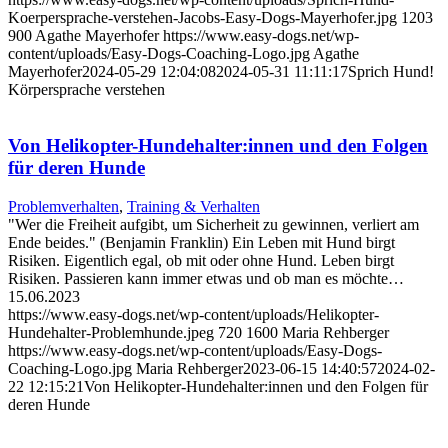
Koerpersprache-verstehen-Jacobs-Easy-Dogs-Mayerhofer.jpg
1203
900
Agathe Mayerhofer
https://www.easy-dogs.net/wp-
content/uploads/Easy-Dogs-Coaching-Logo.jpg
Agathe
Mayerhofer
2024-05-29 12:04:08
2024-05-31 11:11:17
Sprich Hund!
Körpersprache verstehen
Von Helikopter-Hundehalter:innen und den Folgen
für deren Hunde
Problemverhalten
,
Training & Verhalten
"Wer die Freiheit aufgibt, um Sicherheit zu gewinnen, verliert am
Ende beides." (Benjamin Franklin) Ein Leben mit Hund birgt
Risiken. Eigentlich egal, ob mit oder ohne Hund. Leben birgt
Risiken. Passieren kann immer etwas und ob man es möchte…
15.06.2023
https://www.easy-dogs.net/wp-content/uploads/Helikopter-
Hundehalter-Problemhunde.jpeg
720
1600
Maria Rehberger
https://www.easy-dogs.net/wp-content/uploads/Easy-Dogs-
Coaching-Logo.jpg
Maria Rehberger
2023-06-15 14:40:57
2024-02-
22 12:15:21
Von Helikopter-Hundehalter:innen und den Folgen für
deren Hunde