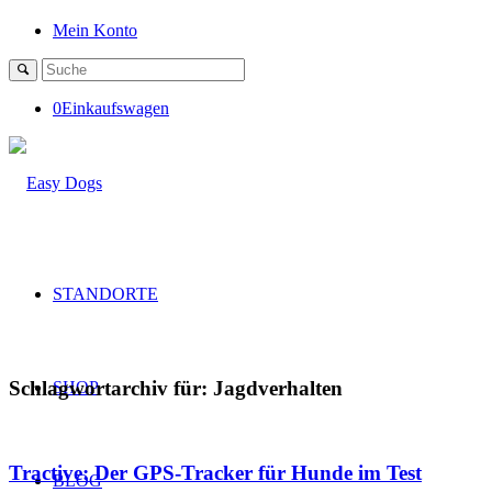
Mein Konto
0
Einkaufswagen
STANDORTE
Schlagwortarchiv für:
Jagdverhalten
SHOP
Tractive: Der GPS-Tracker für Hunde im Test
BLOG