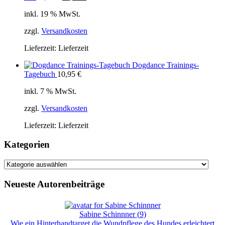
Preis
Preis
inkl. 19 % MwSt.
war:
ist:
54,00 €
49,99 €.
zzgl.
Versandkosten
Lieferzeit:
Lieferzeit
Dogdance Trainings-
Tagebuch
10,95
€
inkl. 7 % MwSt.
zzgl.
Versandkosten
Lieferzeit:
Lieferzeit
Kategorien
Kategorien
Neueste Autorenbeiträge
Sabine Schinnner
(
9
)
Wie ein Hinterhandtarget die Wundpflege des Hundes erleichtert