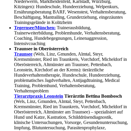
Niederwerrn, Marktheidenfeld, Karlstadt, Würzburg,
Kitzingen): Hundeschule, Hundeerziehung, Welpenkurs,
Ernährungsberatung BARF, Wesenstest, Verhaltensberatung,
Beschäftigung, Mantrailing, Grunderziehung, eingezäuntes
Trainingsgelände in Kolitzheim
Tegernsee/München:
Trainerausbildung,
Trainerweiterbildung, Problemhunde, Verhaltensberatung,
Coaching, Hundebegegnungen, Leinenaggression,
Intensivcoaching
Traunsee in Oberösterreich
Traunsee
(Wels, Linz, Gmunden, Almtal, Steyr,
Kremsmünster, Ried im Traunkreis, Vorchdorf, Micheldorf in
Oberösterreich, Altmünster am Traunsee, Pettenbach,
Leonstein, Kirchdorf an der Krems): tierärztliche
Hundeverhaltenstherapie, Hundeschule, Hundeerziehung,
problematisches Jagdverhalten, Antijagdtraining, Medical
Training, Problemhund, Verhaltensberatung,
Verhaltensproblem
Tierarztpraxis Leonstein
Tierärztin Bettina Bombosch
(Wels, Linz, Gmunden, Almtal, Steyr, Pettenbach,
Kremsmünster, Ried im Traunkreis, Vorchdorf, Micheldorf in
Oberösterreich, Altmünster am Traunsee) – spezialisiert auf
Hund und Katze, Kastration, Schilddrüsendiagnostik,
klinische Untersuchungen, Vorsorge, Gesundenuntersuchung,
Impfung, Blutuntersuchung, Parasitenprophylaxe,