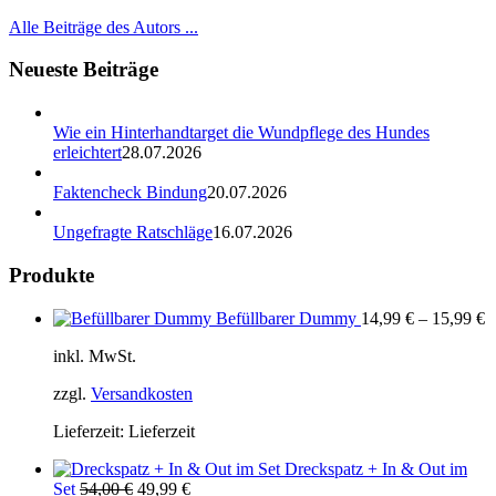
Alle Beiträge des Autors ...
Neueste Beiträge
Wie ein Hinterhandtarget die Wundpflege des Hundes
erleichtert
28.07.2026
Faktencheck Bindung
20.07.2026
Ungefragte Ratschläge
16.07.2026
Produkte
Befüllbarer Dummy
14,99
€
–
15,99
€
inkl. MwSt.
zzgl.
Versandkosten
Lieferzeit:
Lieferzeit
Dreckspatz + In & Out im
Ursprünglicher
Aktueller
Set
54,00
€
49,99
€