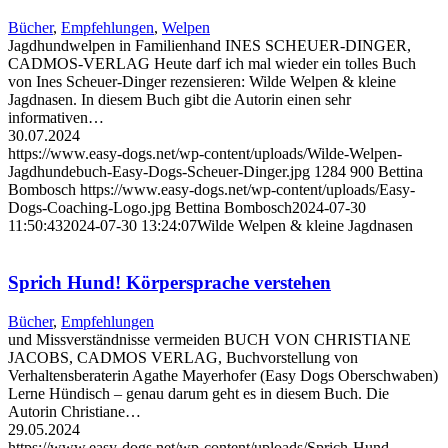
Bücher
,
Empfehlungen
,
Welpen
Jagdhundwelpen in Familienhand INES SCHEUER-DINGER,
CADMOS-VERLAG Heute darf ich mal wieder ein tolles Buch
von Ines Scheuer-Dinger rezensieren: Wilde Welpen & kleine
Jagdnasen. In diesem Buch gibt die Autorin einen sehr
informativen…
30.07.2024
https://www.easy-dogs.net/wp-content/uploads/Wilde-Welpen-
Jagdhundebuch-Easy-Dogs-Scheuer-Dinger.jpg
1284
900
Bettina
Bombosch
https://www.easy-dogs.net/wp-content/uploads/Easy-
Dogs-Coaching-Logo.jpg
Bettina Bombosch
2024-07-30
11:50:43
2024-07-30 13:24:07
Wilde Welpen & kleine Jagdnasen
Sprich Hund! Körpersprache verstehen
Bücher
,
Empfehlungen
und Missverständnisse vermeiden BUCH VON CHRISTIANE
JACOBS, CADMOS VERLAG, Buchvorstellung von
Verhaltensberaterin Agathe Mayerhofer (Easy Dogs Oberschwaben)
Lerne Hündisch – genau darum geht es in diesem Buch. Die
Autorin Christiane…
29.05.2024
https://www.easy-dogs.net/wp-content/uploads/Sprich-Hund-