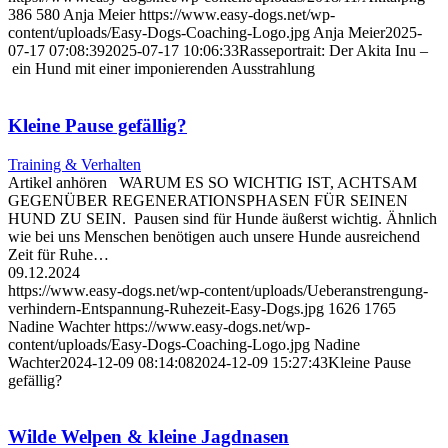
386
580
Anja Meier
https://www.easy-dogs.net/wp-
content/uploads/Easy-Dogs-Coaching-Logo.jpg
Anja Meier
2025-
07-17 07:08:39
2025-07-17 10:06:33
Rasseportrait: Der Akita Inu –
ein Hund mit einer imponierenden Ausstrahlung
Kleine Pause gefällig?
Training & Verhalten
Artikel anhören WARUM ES SO WICHTIG IST, ACHTSAM
GEGENÜBER REGENERATIONSPHASEN FÜR SEINEN
HUND ZU SEIN. Pausen sind für Hunde äußerst wichtig. Ähnlich
wie bei uns Menschen benötigen auch unsere Hunde ausreichend
Zeit für Ruhe…
09.12.2024
https://www.easy-dogs.net/wp-content/uploads/Ueberanstrengung-
verhindern-Entspannung-Ruhezeit-Easy-Dogs.jpg
1626
1765
Nadine Wachter
https://www.easy-dogs.net/wp-
content/uploads/Easy-Dogs-Coaching-Logo.jpg
Nadine
Wachter
2024-12-09 08:14:08
2024-12-09 15:27:43
Kleine Pause
gefällig?
Wilde Welpen & kleine Jagdnasen