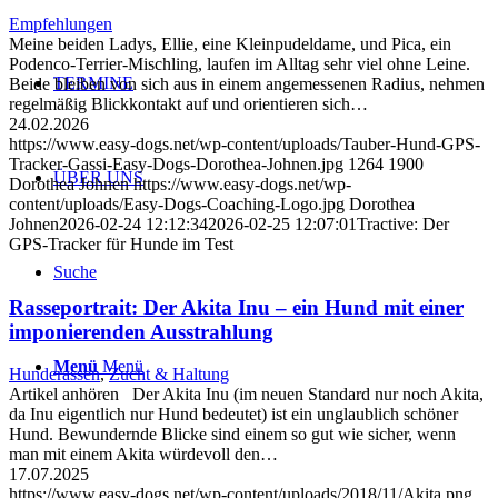
Empfehlungen
Meine beiden Ladys, Ellie, eine Kleinpudeldame, und Pica, ein
Podenco-Terrier-Mischling, laufen im Alltag sehr viel ohne Leine.
TERMINE
Beide bleiben von sich aus in einem angemessenen Radius, nehmen
regelmäßig Blickkontakt auf und orientieren sich…
24.02.2026
https://www.easy-dogs.net/wp-content/uploads/Tauber-Hund-GPS-
Tracker-Gassi-Easy-Dogs-Dorothea-Johnen.jpg
1264
1900
ÜBER UNS
Dorothea Johnen
https://www.easy-dogs.net/wp-
content/uploads/Easy-Dogs-Coaching-Logo.jpg
Dorothea
Johnen
2026-02-24 12:12:34
2026-02-25 12:07:01
Tractive: Der
GPS-Tracker für Hunde im Test
Suche
Rasseportrait: Der Akita Inu – ein Hund mit einer
imponierenden Ausstrahlung
Menü
Menü
Hunderassen
,
Zucht & Haltung
Artikel anhören Der Akita Inu (im neuen Standard nur noch Akita,
da Inu eigentlich nur Hund bedeutet) ist ein unglaublich schöner
Hund. Bewundernde Blicke sind einem so gut wie sicher, wenn
man mit einem Akita würdevoll den…
17.07.2025
https://www.easy-dogs.net/wp-content/uploads/2018/11/Akita.png