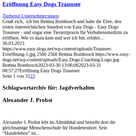
Eröffnung Easy Dogs Traunsee
Tierberuf-Unternehmer:innen
Griaß eich, ich bin Bettina Bombosch und habe die Ehre, den
ersten österreichischen Standort von Easy Dogs - Easy Dogs
Traunsee - und sogar eine Tierarztpraxis für Verhaltensmedizin zu
eröffnen. Wie es dazu kam und wer ich bin, erfahrt…
30.03.2023
https://www.easy-dogs.net/wp-content/uploads/Traunsee-
Eroeffnung-1.jpg
2560
2560
Bettina Bombosch
https://www.easy-
dogs.net/wp-content/uploads/Easy-Dogs-Coaching-Logo.jpg
Bettina Bombosch
2023-03-30 13:06:06
2023-03-31
08:57:27
Eröffnung Easy Dogs Traunsee
Seite 1 von 3
1
2
3
Schlagwortarchiv für:
Jagdverhalten
Alexander J. Probst
Alexander J. Probst lebt im Altmühltal und betreibt dort die
gleichnamige Menschenschule für Hundebesitzer. Sein
“Hundeleben” ist...