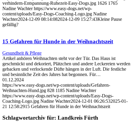
verhindern-Entspannung-Ruhezeit-Easy-Dogs.jpg
1626
1765
Nadine Wachter
https://www.easy-dogs.net/wp-
content/uploads/Easy-Dogs-Coaching-Logo.jpg
Nadine
Wachter
2024-12-09 08:14:08
2024-12-09 15:27:43
Kleine Pause
gefällig?
15 Gefahren für Hunde in der Weihnachtszeit
Gesundheit & Pflege
Artikel anhören Weihnachten steht vor der Tür. Das Haus ist
geschmückt und dekoriert, Plätzchen und andere Leckereien werden
gebacken und verlockende Düfte hängen in der Luft. Die festliche
und besinnliche Zeit des Jahres hat begonnen. Für…
01.12.2024
https://www.easy-dogs.net/wp-content/uploads/Gefahren-
Weihnachten-Hund.jpg
828
1185
Nadine Wachter
https://www.easy-dogs.net/wp-content/uploads/Easy-Dogs-
Coaching-Logo.jpg
Nadine Wachter
2024-12-01 06:26:53
2025-01-
21 12:58:29
15 Gefahren für Hunde in der Weihnachtszeit
Schlagwortarchiv für:
Landkreis Fürth