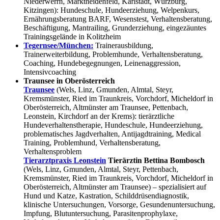
Niederwerrn, Marktheidenfeld, Karlstadt, Würzburg,
Kitzingen): Hundeschule, Hundeerziehung, Welpenkurs,
Ernährungsberatung BARF, Wesenstest, Verhaltensberatung,
Beschäftigung, Mantrailing, Grunderziehung, eingezäuntes
Trainingsgelände in Kolitzheim
Tegernsee/München:
Trainerausbildung,
Trainerweiterbildung, Problemhunde, Verhaltensberatung,
Coaching, Hundebegegnungen, Leinenaggression,
Intensivcoaching
Traunsee in Oberösterreich
Traunsee
(Wels, Linz, Gmunden, Almtal, Steyr,
Kremsmünster, Ried im Traunkreis, Vorchdorf, Micheldorf in
Oberösterreich, Altmünster am Traunsee, Pettenbach,
Leonstein, Kirchdorf an der Krems): tierärztliche
Hundeverhaltenstherapie, Hundeschule, Hundeerziehung,
problematisches Jagdverhalten, Antijagdtraining, Medical
Training, Problemhund, Verhaltensberatung,
Verhaltensproblem
Tierarztpraxis Leonstein
Tierärztin Bettina Bombosch
(Wels, Linz, Gmunden, Almtal, Steyr, Pettenbach,
Kremsmünster, Ried im Traunkreis, Vorchdorf, Micheldorf in
Oberösterreich, Altmünster am Traunsee) – spezialisiert auf
Hund und Katze, Kastration, Schilddrüsendiagnostik,
klinische Untersuchungen, Vorsorge, Gesundenuntersuchung,
Impfung, Blutuntersuchung, Parasitenprophylaxe,