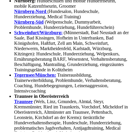
Nürnberg:
Hundeschulen und mobile Hundefriseurin,
mobile Katzenfriseurin, Groomer
Nürnberg-Nord
(Hundesalon, Hundeschule,
Hundeerziehung, Medical Training)
Nürnberg-Süd
(Welpenschule, Dummyarbeit,
Problemhunde, Hundeerziehung, Hundeführerschein)
Schweinfurt/Würzburg:
(Münnerstadt, Bad Neustadt an der
Saale, Bad Kissingen, Hofheim in Unterfranken, Bad
Königshofen, Haßfurt, Zell am Main, Schweinfurt,
Niederwerrn, Marktheidenfeld, Karlstadt, Würzburg,
Kitzingen): Hundeschule, Hundeerziehung, Welpenkurs,
Ernährungsberatung BARF, Wesenstest, Verhaltensberatung,
Beschäftigung, Mantrailing, Grunderziehung, eingezäuntes
Trainingsgelände in Kolitzheim
Tegernsee/München:
Trainerausbildung,
Trainerweiterbildung, Problemhunde, Verhaltensberatung,
Coaching, Hundebegegnungen, Leinenaggression,
Intensivcoaching
Traunsee in Oberösterreich
Traunsee
(Wels, Linz, Gmunden, Almtal, Steyr,
Kremsmünster, Ried im Traunkreis, Vorchdorf, Micheldorf in
Oberösterreich, Altmünster am Traunsee, Pettenbach,
Leonstein, Kirchdorf an der Krems): tierärztliche
Hundeverhaltenstherapie, Hundeschule, Hundeerziehung,
problematisches Jagdverhalten, Antijagdtraining, Medical