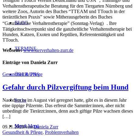
Telligton TTouch Vereins Deutschland und USA , Trainings- und
Verhaltenstherapeutische Beratung für den Tiergarten Nürnberg und
weitere Zoos, Autorin des Buches “TTEAM und TTouch in der
tierärztlichen Praxis” sowie Mitherausgeberin des Buches
BLOG
“Ganzheitliche Verhaltenstherapie” (Sonntag-Verlag) . Ihre
Tätigkeitsschwerpunkt sind die ganzheitliche Verhaltenstherapie bei
Hunden, Katzen, Exoten und Reptilien, Referententätigkeit und
TTouch.
TERMINE
Webseite:
www.tierverhalten-zurr.de
Einträge von Daniela Zurr
Gesundheit & Pflege
ÜBER UNS
Gefahr durch Pilzvergiftung beim Hund
Nachdem es im August viel geregnet hatte, gibt es in diesem Jahr
Suche
eine üppige Pilzernte. Das erfreut die Sammler:innen, aber nicht
unbedingt die Tierärzt:innen, denn auch giftige Pilze wachsen dieses
[…]
Menü
Menü
09.11.2023
/
von
Daniela Zurr
Gesundheit & Pflege
,
Problemverhalten