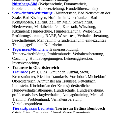
Nürnberg-Süd
(Welpenschule, Dummyarbeit,
Problemhunde, Hundeerziehung, Hundeführerschein)
Schweinfurt/Würzburg:
(Münnerstadt, Bad Neustadt an der
Saale, Bad Kissingen, Hofheim in Unterfranken, Bad
Königshofen, Haßfurt, Zell am Main, Schweinfurt,
Niederwerrn, Marktheidenfeld, Karlstadt, Würzburg,
Kitzingen): Hundeschule, Hundeerziehung, Welpenkurs,
Ernährungsberatung BARF, Wesenstest, Verhaltensberatung,
Beschäftigung, Mantrailing, Grunderziehung, eingezäuntes
Trainingsgelände in Kolitzheim
Tegernsee/München:
Trainerausbildung,
Trainerweiterbildung, Problemhunde, Verhaltensberatung,
Coaching, Hundebegegnungen, Leinenaggression,
Intensivcoaching
Traunsee in Oberösterreich
Traunsee
(Wels, Linz, Gmunden, Almtal, Steyr,
Kremsmünster, Ried im Traunkreis, Vorchdorf, Micheldorf in
Oberösterreich, Altmünster am Traunsee, Pettenbach,
Leonstein, Kirchdorf an der Krems): tierärztliche
Hundeverhaltenstherapie, Hundeschule, Hundeerziehung,
problematisches Jagdverhalten, Antijagdtraining, Medical
Training, Problemhund, Verhaltensberatung,
Verhaltensproblem
Tierarztpraxis Leonstein
Tierärztin Bettina Bombosch
(Wels, Linz, Gmunden, Almtal, Steyr, Pettenbach,