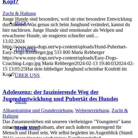
Kopf?
Zucht & Haltung
Junge Hunde sind besonders, weil sie eine besondere Entwicklung
BLOG
durchlaufen. Was genau sich beim Junghund verändert, kannst du
hier nachlesen. Junge Hunde sind emotionaler als Welpen und
erwachsene Hunde, sie reagieren schneller und…
13.02.2024
https://www.easy-dogs.net/wp-content/uploads/Hund-Pubertaet-
TERMINE
Easy-Dogs-Rehberger.jpg
533
800
Maria Rehberger
https://www.easy-dogs.net/wp-content/uploads/Easy-Dogs-
Coaching-Logo.jpg
Maria Rehberger
2024-02-13 19:46:03
2024-02-
15 13:05:25
Hat dein hibbeliger Junghund scheinbar Konfetti im
Kopf?
ÜBER UNS
Adoleszenz: der faszinierende Weg der
Jugendentwicklung und Pubertät des Hundes
Suche
Alltagstraining und Grunderziehung
,
Welpenerziehung
,
Zucht &
Haltung
Das Zusammenleben mit unseren vierbeinigen "Youngstern" kann
mitunter sehr unterhaltsam, aber auch äußerst anstrengend für
Menü
Menü
Mensch und Hund sein. Wir selbst begleiten im Augenblick (Stand: