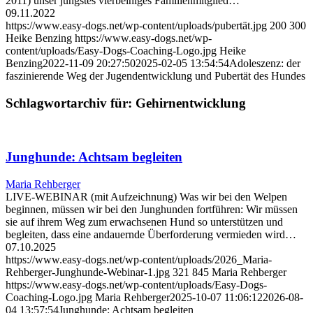
2011) unser jüngstes vierbeiniges Familienmitglied…
09.11.2022
https://www.easy-dogs.net/wp-content/uploads/pubertät.jpg
200
300
Heike Benzing
https://www.easy-dogs.net/wp-
content/uploads/Easy-Dogs-Coaching-Logo.jpg
Heike
Benzing
2022-11-09 20:27:50
2025-02-05 13:54:54
Adoleszenz: der
faszinierende Weg der Jugendentwicklung und Pubertät des Hundes
Schlagwortarchiv für:
Gehirnentwicklung
Junghunde: Achtsam begleiten
Maria Rehberger
LIVE-WEBINAR (mit Aufzeichnung) Was wir bei den Welpen
beginnen, müssen wir bei den Junghunden fortführen: Wir müssen
sie auf ihrem Weg zum erwachsenen Hund so unterstützen und
begleiten, dass eine andauernde Überforderung vermieden wird…
07.10.2025
https://www.easy-dogs.net/wp-content/uploads/2026_Maria-
Rehberger-Junghunde-Webinar-1.jpg
321
845
Maria Rehberger
https://www.easy-dogs.net/wp-content/uploads/Easy-Dogs-
Coaching-Logo.jpg
Maria Rehberger
2025-10-07 11:06:12
2026-08-
04 13:57:54
Junghunde: Achtsam begleiten