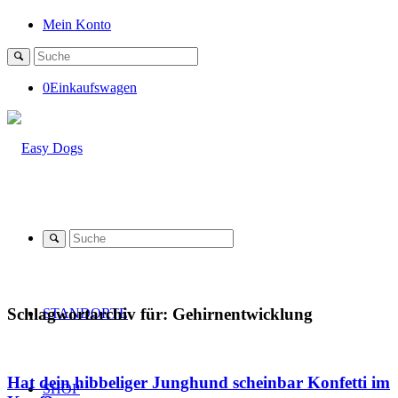
Mein Konto
0
Einkaufswagen
Schlagwortarchiv für:
Gehirnentwicklung
STANDORTE
Hat dein hibbeliger Junghund scheinbar Konfetti im
SHOP