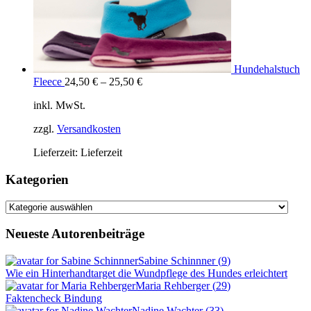
Hundehalstuch
Fleece
24,50
€
–
25,50
€
inkl. MwSt.
zzgl.
Versandkosten
Lieferzeit:
Lieferzeit
Kategorien
Kategorien
Neueste Autorenbeiträge
Sabine Schinnner
(
9
)
Wie ein Hinterhandtarget die Wundpflege des Hundes erleichtert
Maria Rehberger
(
29
)
Faktencheck Bindung
Nadine Wachter
(
33
)