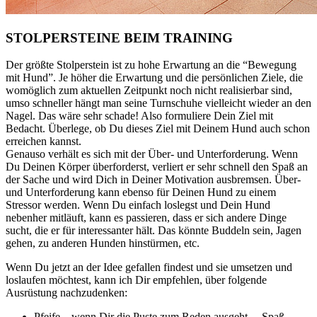
STOLPERSTEINE BEIM TRAINING
Der größte Stolperstein ist zu hohe Erwartung an die “Bewegung
mit Hund”. Je höher die Erwartung und die persönlichen Ziele, die
womöglich zum aktuellen Zeitpunkt noch nicht realisierbar sind,
umso schneller hängt man seine Turnschuhe vielleicht wieder an den
Nagel. Das wäre sehr schade! Also formuliere Dein Ziel mit
Bedacht. Überlege, ob Du dieses Ziel mit Deinem Hund auch schon
erreichen kannst.
Genauso verhält es sich mit der Über- und Unterforderung. Wenn
Du Deinen Körper überforderst, verliert er sehr schnell den Spaß an
der Sache und wird Dich in Deiner Motivation ausbremsen. Über-
und Unterforderung kann ebenso für Deinen Hund zu einem
Stressor werden. Wenn Du einfach loslegst und Dein Hund
nebenher mitläuft, kann es passieren, dass er sich andere Dinge
sucht, die er für interessanter hält. Das könnte Buddeln sein, Jagen
gehen, zu anderen Hunden hinstürmen, etc.
Wenn Du jetzt an der Idee gefallen findest und sie umsetzen und
loslaufen möchtest, kann ich Dir empfehlen, über folgende
Ausrüstung nachzudenken:
Pfeife – wenn Dir die Puste zum Reden ausgeht …Spaß