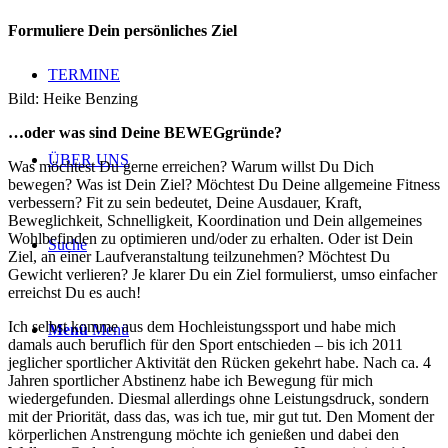
Formuliere Dein persönliches Ziel
TERMINE
Bild: Heike Benzing
…oder was sind Deine BEWEGgründe?
ÜBER UNS
Was möchtest Du gerne erreichen? Warum willst Du Dich
bewegen? Was ist Dein Ziel? Möchtest Du Deine allgemeine Fitness
verbessern? Fit zu sein bedeutet, Deine Ausdauer, Kraft,
Beweglichkeit, Schnelligkeit, Koordination und Dein allgemeines
Wohlbefinden zu optimieren und/oder zu erhalten. Oder ist Dein
Suche
Ziel, an einer Laufveranstaltung teilzunehmen? Möchtest Du
Gewicht verlieren? Je klarer Du ein Ziel formulierst, umso einfacher
erreichst Du es auch!
Ich selbst komme aus dem Hochleistungssport und habe mich
Menü
Menü
damals auch beruflich für den Sport entschieden – bis ich 2011
jeglicher sportlicher Aktivität den Rücken gekehrt habe. Nach ca. 4
Jahren sportlicher Abstinenz habe ich Bewegung für mich
wiedergefunden. Diesmal allerdings ohne Leistungsdruck, sondern
mit der Priorität, dass das, was ich tue, mir gut tut. Den Moment der
körperlichen Anstrengung möchte ich genießen und dabei den