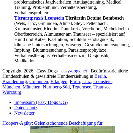
problematisches Jagdverhalten, Antijagdtraining, Medical
Training, Problemhund, Verhaltensberatung,
Verhaltensproblem
Tierarztpraxis Leonstein
Tierärztin Bettina Bombosch
(Wels, Linz, Gmunden, Almtal, Steyr, Pettenbach,
Kremsmünster, Ried im Traunkreis, Vorchdorf, Micheldorf in
Oberösterreich, Altmünster am Traunsee) – spezialisiert auf
Hund und Katze, Kastration, Schilddrüsendiagnostik,
klinische Untersuchungen, Vorsorge, Gesundenuntersuchung,
Impfung, Blutuntersuchung, Parasitenprophylaxe,
Verhaltenstherapie, Verhaltensmedizin, Diagnostik,
Medikation
Copyright: 2026 · Easy Dogs ·
easy-dogs.net
· Bedürfnisorientierte
Hundeschulen & gewaltfreie Hundeerziehung in
Berlin
,
Brandenburg
,
Gmunden
,
Erlangen
,
Fürth
,
Linz
,
Leonstein
,
München
,
München
,
Nürnberg-Süd
,
Tegernsee
,
Traunsee
,
Würzburg
Impressum (Easy Dogs UG)
Datenschutz
Newsletter
Hoopers-Agilty: Gelenkschonende Beschäftigung für