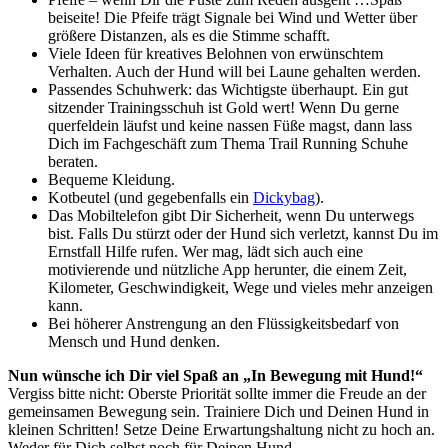
beiseite! Die Pfeife trägt Signale bei Wind und Wetter über
größere Distanzen, als es die Stimme schafft.
Viele Ideen für kreatives Belohnen von erwünschtem
Verhalten. Auch der Hund will bei Laune gehalten werden.
Passendes Schuhwerk: das Wichtigste überhaupt. Ein gut
sitzender Trainingsschuh ist Gold wert! Wenn Du gerne
querfeldein läufst und keine nassen Füße magst, dann lass
Dich im Fachgeschäft zum Thema Trail Running Schuhe
beraten.
Bequeme Kleidung.
Kotbeutel (und gegebenfalls ein
Dickybag
).
Das Mobiltelefon gibt Dir Sicherheit, wenn Du unterwegs
bist. Falls Du stürzt oder der Hund sich verletzt, kannst Du im
Ernstfall Hilfe rufen. Wer mag, lädt sich auch eine
motivierende und nützliche App herunter, die einem Zeit,
Kilometer, Geschwindigkeit, Wege und vieles mehr anzeigen
kann.
Bei höherer Anstrengung an den Flüssigkeitsbedarf von
Mensch und Hund denken.
Nun wünsche ich Dir viel Spaß an „In Bewegung mit Hund!“
Vergiss bitte nicht: Oberste Priorität sollte immer die Freude an der
gemeinsamen Bewegung sein. Trainiere Dich und Deinen Hund in
kleinen Schritten! Setze Deine Erwartungshaltung nicht zu hoch an.
Weder für Dich selbst noch für Deinen Hund.