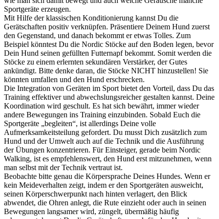
wie man sich damit bewegt und auch welche Geräusche manche
Sportgeräte erzeugen.
Mit Hilfe der klassischen Konditionierung kannst Du die
Gerätschaften positiv verknüpfen. Präsentiere Deinem Hund zuerst
den Gegenstand, und danach bekommt er etwas Tolles. Zum
Beispiel könntest Du die Nordic Stöcke auf den Boden legen, bevor
Dein Hund seinen gefüllten Futternapf bekommt. Somit werden die
Stöcke zu einem erlernten sekundären Verstärker, der Gutes
ankündigt. Bitte denke daran, die Stöcke NICHT hinzustellen! Sie
könnten umfallen und den Hund erschrecken.
Die Integration von Geräten im Sport bietet den Vorteil, dass Du das
Training effektiver und abwechslungsreicher gestalten kannst. Deine
Koordination wird geschult. Es hat sich bewährt, immer wieder
andere Bewegungen ins Training einzubinden. Sobald Euch die
Sportgeräte „begleiten“, ist allerdings Deine volle
Aufmerksamkeitsteilung gefordert. Du musst Dich zusätzlich zum
Hund und der Umwelt auch auf die Technik und die Ausführung
der Übungen konzentrieren. Für Einsteiger, gerade beim Nordic
Walking, ist es empfehlenswert, den Hund erst mitzunehmen, wenn
man selbst mit der Technik vertraut ist.
Beobachte bitte genau die Körpersprache Deines Hundes. Wenn er
kein Meideverhalten zeigt, indem er den Sportgeräten ausweicht,
seinen Körperschwerpunkt nach hinten verlagert, den Blick
abwendet, die Ohren anlegt, die Rute einzieht oder auch in seinen
Bewegungen langsamer wird, züngelt, übermäßig häufig