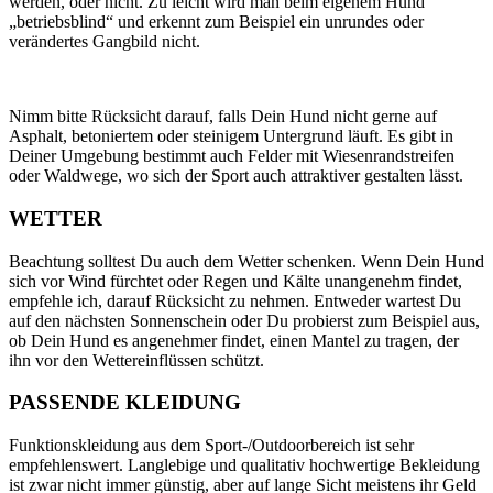
werden, oder nicht. Zu leicht wird man beim eigenem Hund
„betriebsblind“ und erkennt zum Beispiel ein unrundes oder
verändertes Gangbild nicht.
Nimm bitte Rücksicht darauf, falls Dein Hund nicht gerne auf
Asphalt, betoniertem oder steinigem Untergrund läuft. Es gibt in
Deiner Umgebung bestimmt auch Felder mit Wiesenrandstreifen
oder Waldwege, wo sich der Sport auch attraktiver gestalten lässt.
WETTER
Beachtung solltest Du auch dem Wetter schenken. Wenn Dein Hund
sich vor Wind fürchtet oder Regen und Kälte unangenehm findet,
empfehle ich, darauf Rücksicht zu nehmen. Entweder wartest Du
auf den nächsten Sonnenschein oder Du probierst zum Beispiel aus,
ob Dein Hund es angenehmer findet, einen Mantel zu tragen, der
ihn vor den Wettereinflüssen schützt.
PASSENDE KLEIDUNG
Funktionskleidung aus dem Sport-/Outdoorbereich ist sehr
empfehlenswert. Langlebige und qualitativ hochwertige Bekleidung
ist zwar nicht immer günstig, aber auf lange Sicht meistens ihr Geld