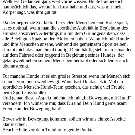
Wellness-Gedanken ganz weit vorne wissen. Heute trainiere ich
hauptsächlich das, worauf ich Lust habe und das, was mir mein
Körper sagt, was ihm gut tut.
Da der begrenzte Zeitfaktor bei vielen Menschen eine Rolle spielt,
ist es optimal, wenn man die sportliche Aktivität in Begleitung des
Hundes absolviert. Allerdings nur mit dem Grundgedanken, dass
alle Beteiligten Spaß an den Aktionen haben. Wenn ich mir Hunde
und ihre Menschen ansehe, während sie gemeinsam Sport treiben,
stimmt mich das manchmal traurig. Denn häufig sieht man jemanden
auf dem Fahrrad oder joggend in Begleitung seines Hundes, der
gelangweilt neben seinem Menschen hertrabt oder sich leider auch
überanstrengt.
Für manche Hunde ist es ein großer Stressor, wenn ihr Mensch sich
schnell von ihnen wegbewegt. Wann hast Du das letzte Mal ein
sportliches Mensch-Hund-Team gesehen, das richtig viel Freude
beim Sport ausstrahlte?
Und genau diesen Aspekt möchte ich mit „In Bewegung mit Hund“
verändern. Ich wünsche mir, dass Du und Dein Hund gemeinsam
Freude an der Bewegung habt!
Bevor wir in Bewegung kommen, sollten wir uns einige Aspekte
klar machen.
Beachte bitte vor dem Training folgende Punkte: