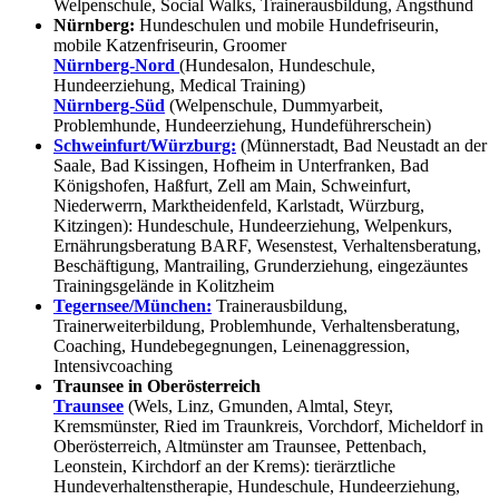
Welpenschule, Social Walks, Trainerausbildung, Angsthund
Nürnberg:
Hundeschulen und mobile Hundefriseurin,
mobile Katzenfriseurin, Groomer
Nürnberg-Nord
(Hundesalon, Hundeschule,
Hundeerziehung, Medical Training)
Nürnberg-Süd
(Welpenschule, Dummyarbeit,
Problemhunde, Hundeerziehung, Hundeführerschein)
Schweinfurt/Würzburg:
(Münnerstadt, Bad Neustadt an der
Saale, Bad Kissingen, Hofheim in Unterfranken, Bad
Königshofen, Haßfurt, Zell am Main, Schweinfurt,
Niederwerrn, Marktheidenfeld, Karlstadt, Würzburg,
Kitzingen): Hundeschule, Hundeerziehung, Welpenkurs,
Ernährungsberatung BARF, Wesenstest, Verhaltensberatung,
Beschäftigung, Mantrailing, Grunderziehung, eingezäuntes
Trainingsgelände in Kolitzheim
Tegernsee/München:
Trainerausbildung,
Trainerweiterbildung, Problemhunde, Verhaltensberatung,
Coaching, Hundebegegnungen, Leinenaggression,
Intensivcoaching
Traunsee in Oberösterreich
Traunsee
(Wels, Linz, Gmunden, Almtal, Steyr,
Kremsmünster, Ried im Traunkreis, Vorchdorf, Micheldorf in
Oberösterreich, Altmünster am Traunsee, Pettenbach,
Leonstein, Kirchdorf an der Krems): tierärztliche
Hundeverhaltenstherapie, Hundeschule, Hundeerziehung,