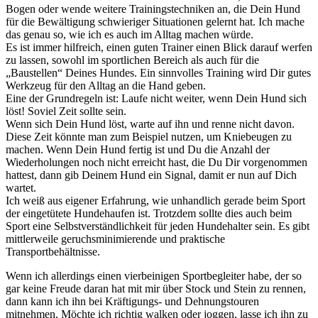
Bogen oder wende weitere Trainingstechniken an, die Dein Hund
für die Bewältigung schwieriger Situationen gelernt hat. Ich mache
das genau so, wie ich es auch im Alltag machen würde.
Es ist immer hilfreich, einen guten Trainer einen Blick darauf werfen
zu lassen, sowohl im sportlichen Bereich als auch für die
„Baustellen“ Deines Hundes. Ein sinnvolles Training wird Dir gutes
Werkzeug für den Alltag an die Hand geben.
Eine der Grundregeln ist: Laufe nicht weiter, wenn Dein Hund sich
löst! Soviel Zeit sollte sein.
Wenn sich Dein Hund löst, warte auf ihn und renne nicht davon.
Diese Zeit könnte man zum Beispiel nutzen, um Kniebeugen zu
machen. Wenn Dein Hund fertig ist und Du die Anzahl der
Wiederholungen noch nicht erreicht hast, die Du Dir vorgenommen
hattest, dann gib Deinem Hund ein Signal, damit er nun auf Dich
wartet.
Ich weiß aus eigener Erfahrung, wie unhandlich gerade beim Sport
der eingetütete Hundehaufen ist. Trotzdem sollte dies auch beim
Sport eine Selbstverständlichkeit für jeden Hundehalter sein. Es gibt
mittlerweile geruchsminimierende und praktische
Transportbehältnisse.
Wenn ich allerdings einen vierbeinigen Sportbegleiter habe, der so
gar keine Freude daran hat mit mir über Stock und Stein zu rennen,
dann kann ich ihn bei Kräftigungs- und Dehnungstouren
mitnehmen. Möchte ich richtig walken oder joggen, lasse ich ihn zu