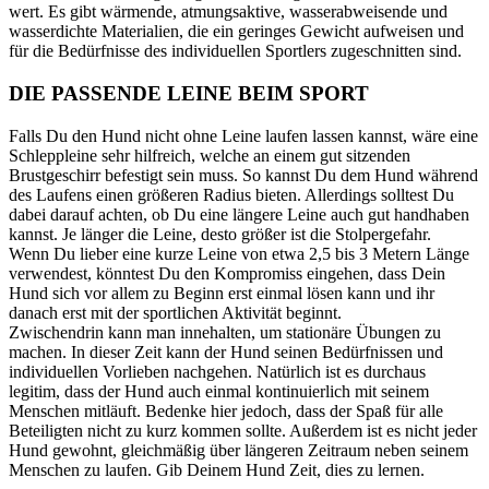
wert. Es gibt wärmende, atmungsaktive, wasserabweisende und
wasserdichte Materialien, die ein geringes Gewicht aufweisen und
für die Bedürfnisse des individuellen Sportlers zugeschnitten sind.
DIE PASSENDE LEINE BEIM SPORT
Falls Du den Hund nicht ohne Leine laufen lassen kannst, wäre eine
Schleppleine sehr hilfreich, welche an einem gut sitzenden
Brustgeschirr befestigt sein muss. So kannst Du dem Hund während
des Laufens einen größeren Radius bieten. Allerdings solltest Du
dabei darauf achten, ob Du eine längere Leine auch gut handhaben
kannst. Je länger die Leine, desto größer ist die Stolpergefahr.
Wenn Du lieber eine kurze Leine von etwa 2,5 bis 3 Metern Länge
verwendest, könntest Du den Kompromiss eingehen, dass Dein
Hund sich vor allem zu Beginn erst einmal lösen kann und ihr
danach erst mit der sportlichen Aktivität beginnt.
Zwischendrin kann man innehalten, um stationäre Übungen zu
machen. In dieser Zeit kann der Hund seinen Bedürfnissen und
individuellen Vorlieben nachgehen. Natürlich ist es durchaus
legitim, dass der Hund auch einmal kontinuierlich mit seinem
Menschen mitläuft. Bedenke hier jedoch, dass der Spaß für alle
Beteiligten nicht zu kurz kommen sollte. Außerdem ist es nicht jeder
Hund gewohnt, gleichmäßig über längeren Zeitraum neben seinem
Menschen zu laufen. Gib Deinem Hund Zeit, dies zu lernen.