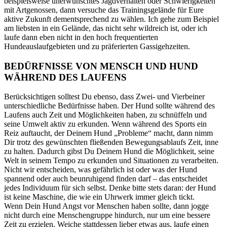
beispielsweise unerwünschtes Jagdverhalten oder Schwierigkeiten
mit Artgenossen, dann versuche das Trainingsgelände für Eure
aktive Zukunft dementsprechend zu wählen. Ich gehe zum Beispiel
am liebsten in ein Gelände, das nicht sehr wildreich ist, oder ich
laufe dann eben nicht in den hoch frequentierten
Hundeauslaufgebieten und zu präferierten Gassigehzeiten.
BEDÜRFNISSE VON MENSCH UND HUND
WÄHREND DES LAUFENS
Berücksichtigen solltest Du ebenso, dass Zwei- und Vierbeiner
unterschiedliche Bedürfnisse haben. Der Hund sollte während des
Laufens auch Zeit und Möglichkeiten haben, zu schnüffeln und
seine Umwelt aktiv zu erkunden. Wenn während des Sports ein
Reiz auftaucht, der Deinem Hund „Probleme“ macht, dann nimm
Dir trotz des gewünschten fließenden Bewegungsablaufs Zeit, inne
zu halten. Dadurch gibst Du Deinem Hund die Möglichkeit, seine
Welt in seinem Tempo zu erkunden und Situationen zu verarbeiten.
Nicht wir entscheiden, was gefährlich ist oder was der Hund
spannend oder auch beunruhigend finden darf – das entscheidet
jedes Individuum für sich selbst. Denke bitte stets daran: der Hund
ist keine Maschine, die wie ein Uhrwerk immer gleich tickt.
Wenn Dein Hund Angst vor Menschen haben sollte, dann jogge
nicht durch eine Menschengruppe hindurch, nur um eine bessere
Zeit zu erzielen. Weiche stattdessen lieber etwas aus, laufe einen