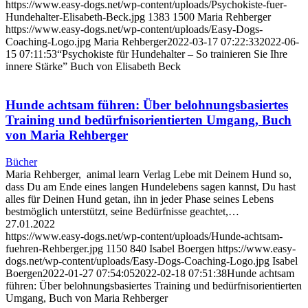
https://www.easy-dogs.net/wp-content/uploads/Psychokiste-fuer-
Hundehalter-Elisabeth-Beck.jpg
1383
1500
Maria Rehberger
https://www.easy-dogs.net/wp-content/uploads/Easy-Dogs-
Coaching-Logo.jpg
Maria Rehberger
2022-03-17 07:22:33
2022-06-
15 07:11:53
“Psychokiste für Hundehalter – So trainieren Sie Ihre
innere Stärke” Buch von Elisabeth Beck
Hunde achtsam führen: Über belohnungsbasiertes
Training und bedürfnisorientierten Umgang, Buch
von Maria Rehberger
Bücher
Maria Rehberger, animal learn Verlag Lebe mit Deinem Hund so,
dass Du am Ende eines langen Hundelebens sagen kannst, Du hast
alles für Deinen Hund getan, ihn in jeder Phase seines Lebens
bestmöglich unterstützt, seine Bedürfnisse geachtet,…
27.01.2022
https://www.easy-dogs.net/wp-content/uploads/Hunde-achtsam-
fuehren-Rehberger.jpg
1150
840
Isabel Boergen
https://www.easy-
dogs.net/wp-content/uploads/Easy-Dogs-Coaching-Logo.jpg
Isabel
Boergen
2022-01-27 07:54:05
2022-02-18 07:51:38
Hunde achtsam
führen: Über belohnungsbasiertes Training und bedürfnisorientierten
Umgang, Buch von Maria Rehberger