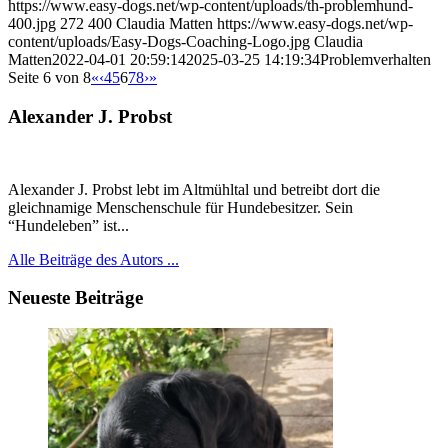
https://www.easy-dogs.net/wp-content/uploads/th-problemhund-
400.jpg
272
400
Claudia Matten
https://www.easy-dogs.net/wp-
content/uploads/Easy-Dogs-Coaching-Logo.jpg
Claudia
Matten
2022-04-01 20:59:14
2025-03-25 14:19:34
Problemverhalten
Seite 6 von 8
«
‹
4
5
6
7
8
›
»
Alexander J. Probst
Alexander J. Probst lebt im Altmühltal und betreibt dort die
gleichnamige Menschenschule für Hundebesitzer. Sein
“Hundeleben” ist...
Alle Beiträge des Autors ...
Neueste Beiträge