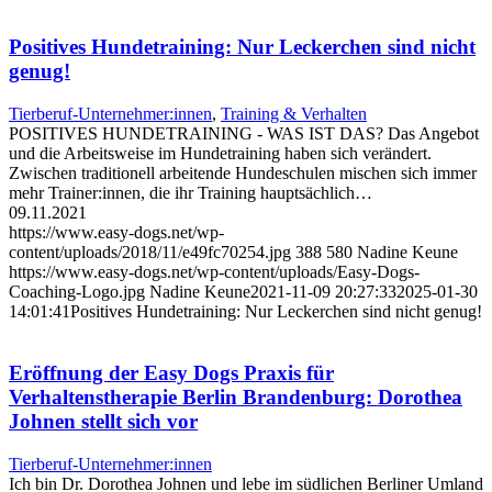
Positives Hundetraining: Nur Leckerchen sind nicht
genug!
Tierberuf-Unternehmer:innen
,
Training & Verhalten
POSITIVES HUNDETRAINING - WAS IST DAS? Das Angebot
und die Arbeitsweise im Hundetraining haben sich verändert.
Zwischen traditionell arbeitende Hundeschulen mischen sich immer
mehr Trainer:innen, die ihr Training hauptsächlich…
09.11.2021
https://www.easy-dogs.net/wp-
content/uploads/2018/11/e49fc70254.jpg
388
580
Nadine Keune
https://www.easy-dogs.net/wp-content/uploads/Easy-Dogs-
Coaching-Logo.jpg
Nadine Keune
2021-11-09 20:27:33
2025-01-30
14:01:41
Positives Hundetraining: Nur Leckerchen sind nicht genug!
Eröffnung der Easy Dogs Praxis für
Verhaltenstherapie Berlin Brandenburg: Dorothea
Johnen stellt sich vor
Tierberuf-Unternehmer:innen
Ich bin Dr. Dorothea Johnen und lebe im südlichen Berliner Umland