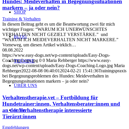
Hundes: Meideverhalten in Begegnungssituationen
markern – ja oder nein?
SHOP
Training & Verhalten
In diesem Beitrag geht es um die Beantwortung zwei für mich
wichtiger Fragen: “WARUM ICH UNERWÜNSCHTES
VERHALTEN NICHT GEZIELT VERSTÄRKE.” und
BLOG
“WARUM ICH MEIDEVERHALTEN NICHT MARKERE.”
Vorneweg, um diesen Artikel wirklich…
08.08.2022
https://www.easy-dogs.net/wp-content/uploads/Easy-Dogs-
Coaching-Logo.jpg
0
0
Maria Rehberger
https://www.easy-
TERMINE
dogs.net/wp-content/uploads/Easy-Dogs-Coaching-Logo.jpg
Maria
Rehberger
2022-08-08 06:40:01
2024-02-21 15:41:36
Trainingspraxis
bei Begegnungsproblemen des Hundes: Meideverhalten in
Begegnungssituationen markern – ja oder nein?
ÜBER UNS
Verhaltenstherapie.vet – Fortbildung für
Hundetrainer:innen, Verhaltensberater:innen und
an der Verhaltenstherapie interessierte
Suche
Tierärzt:innen
Empfehlungen