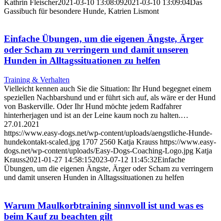
Kathrin Fleischer
2021-03-10 13:08:09
2021-03-10 13:09:04
Das
Gassibuch für besondere Hunde, Katrien Lismont
Einfache Übungen, um die eigenen Ängste, Ärger
oder Scham zu verringern und damit unseren
Hunden in Alltagssituationen zu helfen
Training & Verhalten
Vielleicht kennen auch Sie die Situation: Ihr Hund begegnet einem
speziellen Nachbarshund und er führt sich auf, als wäre er der Hund
von Baskerville. Oder Ihr Hund möchte jedem Radfahrer
hinterherjagen und ist an der Leine kaum noch zu halten.…
27.01.2021
https://www.easy-dogs.net/wp-content/uploads/aengstliche-Hunde-
hundekontakt-scaled.jpg
1707
2560
Katja Krauss
https://www.easy-
dogs.net/wp-content/uploads/Easy-Dogs-Coaching-Logo.jpg
Katja
Krauss
2021-01-27 14:58:15
2023-07-12 11:45:32
Einfache
Übungen, um die eigenen Ängste, Ärger oder Scham zu verringern
und damit unseren Hunden in Alltagssituationen zu helfen
Warum Maulkorbtraining sinnvoll ist und was es
beim Kauf zu beachten gilt