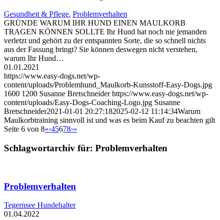
Gesundheit & Pflege
,
Problemverhalten
GRÜNDE WARUM IHR HUND EINEN MAULKORB
TRAGEN KÖNNEN SOLLTE Ihr Hund hat noch nie jemanden
verletzt und gehört zu der entspannten Sorte, die so schnell nichts
aus der Fassung bringt? Sie können deswegen nicht verstehen,
warum Ihr Hund…
01.01.2021
https://www.easy-dogs.net/wp-
content/uploads/Problemhund_Maulkorb-Kunsstoff-Easy-Dogs.jpg
1600
1200
Susanne Bretschneider
https://www.easy-dogs.net/wp-
content/uploads/Easy-Dogs-Coaching-Logo.jpg
Susanne
Bretschneider
2021-01-01 20:27:18
2025-02-12 11:14:34
Warum
Maulkorbtraining sinnvoll ist und was es beim Kauf zu beachten gilt
Seite 6 von 8
«
‹
4
5
6
7
8
›
»
Schlagwortarchiv für:
Problemverhalten
Problemverhalten
Tegernsee Hundehalter
01.04.2022