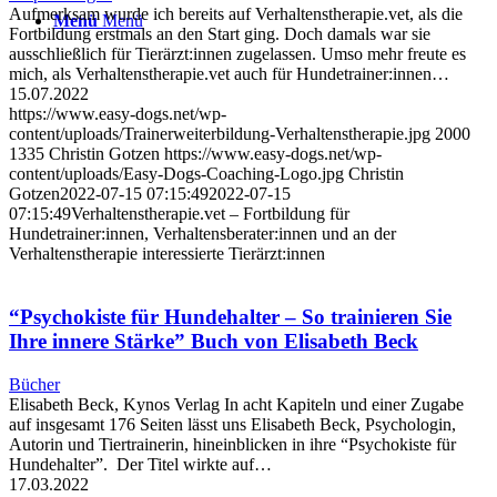
Aufmerksam wurde ich bereits auf Verhaltenstherapie.vet, als die
Menü
Menü
Fortbildung erstmals an den Start ging. Doch damals war sie
ausschließlich für Tierärzt:innen zugelassen. Umso mehr freute es
mich, als Verhaltenstherapie.vet auch für Hundetrainer:innen…
15.07.2022
https://www.easy-dogs.net/wp-
content/uploads/Trainerweiterbildung-Verhaltenstherapie.jpg
2000
1335
Christin Gotzen
https://www.easy-dogs.net/wp-
content/uploads/Easy-Dogs-Coaching-Logo.jpg
Christin
Gotzen
2022-07-15 07:15:49
2022-07-15
07:15:49
Verhaltenstherapie.vet – Fortbildung für
Hundetrainer:innen, Verhaltensberater:innen und an der
Verhaltenstherapie interessierte Tierärzt:innen
“Psychokiste für Hundehalter – So trainieren Sie
Ihre innere Stärke” Buch von Elisabeth Beck
Bücher
Elisabeth Beck, Kynos Verlag In acht Kapiteln und einer Zugabe
auf insgesamt 176 Seiten lässt uns Elisabeth Beck, Psychologin,
Autorin und Tiertrainerin, hineinblicken in ihre “Psychokiste für
Hundehalter”. Der Titel wirkte auf…
17.03.2022