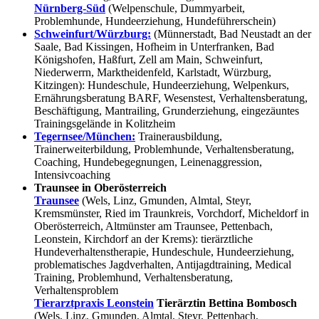
Nürnberg-Süd
(Welpenschule, Dummyarbeit,
Problemhunde, Hundeerziehung, Hundeführerschein)
Schweinfurt/Würzburg:
(Münnerstadt, Bad Neustadt an der
Saale, Bad Kissingen, Hofheim in Unterfranken, Bad
Königshofen, Haßfurt, Zell am Main, Schweinfurt,
Niederwerrn, Marktheidenfeld, Karlstadt, Würzburg,
Kitzingen): Hundeschule, Hundeerziehung, Welpenkurs,
Ernährungsberatung BARF, Wesenstest, Verhaltensberatung,
Beschäftigung, Mantrailing, Grunderziehung, eingezäuntes
Trainingsgelände in Kolitzheim
Tegernsee/München:
Trainerausbildung,
Trainerweiterbildung, Problemhunde, Verhaltensberatung,
Coaching, Hundebegegnungen, Leinenaggression,
Intensivcoaching
Traunsee in Oberösterreich
Traunsee
(Wels, Linz, Gmunden, Almtal, Steyr,
Kremsmünster, Ried im Traunkreis, Vorchdorf, Micheldorf in
Oberösterreich, Altmünster am Traunsee, Pettenbach,
Leonstein, Kirchdorf an der Krems): tierärztliche
Hundeverhaltenstherapie, Hundeschule, Hundeerziehung,
problematisches Jagdverhalten, Antijagdtraining, Medical
Training, Problemhund, Verhaltensberatung,
Verhaltensproblem
Tierarztpraxis Leonstein
Tierärztin Bettina Bombosch
(Wels, Linz, Gmunden, Almtal, Steyr, Pettenbach,