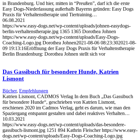
in Brandenburg. Und hier, mitten in “Preußen”, darf ich die erste
Easy Dogs-Niederlassung außerhalb Bayerns gründen: Easy Dogs
Praxis für Verhaltenstherapie und Tiertraining…
06.08.2021
https://www.easy-dogs.net/wp-content/uploads/johnen-easydogs-
berlin-verhaltenstherapie.jpg
1365
1365
Dorothea Johnen
https://www.easy-dogs.net/wp-content/uploads/Easy-Dogs-
Coaching-Logo.jpg
Dorothea Johnen
2021-08-06 08:23:30
2021-08-
09 19:13:16
Eröffnung der Easy Dogs Praxis für Verhaltenstherapie
Berlin Brandenburg: Dorothea Johnen stellt sich vor
Das Gassibuch für besondere Hunde, Katrien
Lismont
Bücher
,
Empfehlungen
Katrien Lismont, CADMOS Verlag In dem Buch „Das Gassibuch
für besondere Hunde“, geschrieben von Katrien Lismont,
erschienen 2020 im Cadmos Verlag, geht es darum, wie man den
Spaziergang entspannt gestalten und dabei reaktives Verhalten…
10.03.2021
https://www.easy-dogs.net/wp-content/uploads/das-besondere-
gassibuch-lismont.jpg
1251
894
Kathrin Fleischer
https://www.easy-
dogs.net/wp-content/uploads/Easy-Dogs-Coaching-Logo.jpg