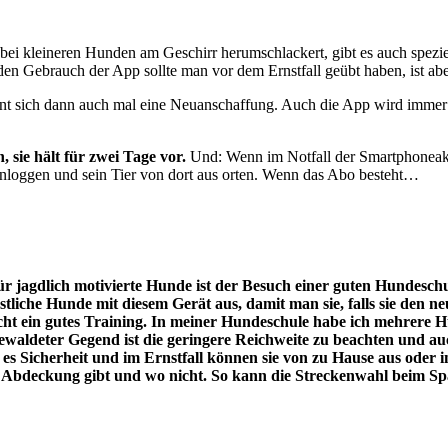
 bei kleineren Hunden am Geschirr herumschlackert, gibt es auch spezi
 den Gebrauch der App sollte man vor dem Ernstfall geübt haben, ist abe
hnt sich dann auch mal eine Neuanschaffung. Auch die App wird immer w
, sie hält für zwei Tage vor.
Und: Wenn im Notfall der Smartphoneakk
inloggen und sein Tier von dort aus orten. Wenn das Abo besteht…
ür jagdlich motivierte Hunde ist der Besuch einer guten Hundesch
tliche Hunde mit diesem Gerät aus, damit man sie, falls sie den ne
t ein gutes Training. In meiner Hundeschule habe ich mehrere Hu
k bewaldeter Gegend ist die geringere Reichweite zu beachten un
ibt es Sicherheit und im Ernstfall können sie von zu Hause aus od
 es Abdeckung gibt und wo nicht. So kann die Streckenwahl beim 