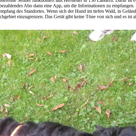
sierende Sender funktioniert laut Hersteller in 150 Ländern. Dafür ist e
 bezahlendes Abo dann eine App, um die Informationen zu empfangen. E
mpfang des Standortes. Wenn sich der Hund im tiefen Wald, in Gelände
Suchgebiet einzugrenzen. Das Gerät gibt keine Töne von sich und es is