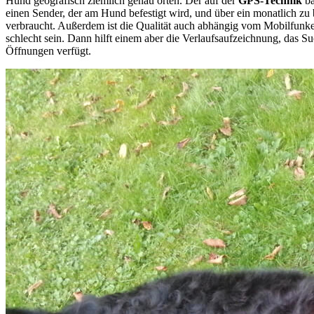
Hund geografisch ziemlich genau orten. Der auf der
GPS-Technik
ba
einen Sender, der am Hund befestigt wird, und über ein monatlich zu
verbraucht. Außerdem ist die Qualität auch abhängig vom Mobilfunke
schlecht sein. Dann hilft einem aber die Verlaufsaufzeichnung, das 
Öffnungen verfügt.