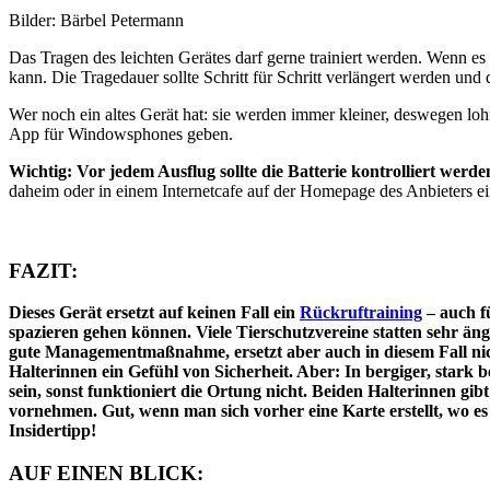
Bilder: Bärbel Petermann
Das Tragen des leichten Gerätes darf gerne trainiert werden. Wenn es
kann. Die Tragedauer sollte Schritt für Schritt verlängert werden und
Wer noch ein altes Gerät hat: sie werden immer kleiner, deswegen lo
App für Windowsphones geben.
Wichtig: Vor jedem Ausflug sollte die Batterie kontrolliert werden
daheim oder in einem Internetcafe auf der Homepage des Anbieters e
FAZIT:
Dieses Gerät ersetzt auf keinen Fall ein
Rückruftraining
– auch f
spazieren gehen können. Viele Tierschutzvereine statten sehr ängs
gute Managementmaßnahme, ersetzt aber auch in diesem Fall nich
Halterinnen ein Gefühl von Sicherheit. Aber: In bergiger, star
sein, sonst funktioniert die Ortung nicht. Beiden Halterinnen g
vornehmen. Gut, wenn man sich vorher eine Karte erstellt, wo
Insidertipp!
AUF EINEN BLICK: