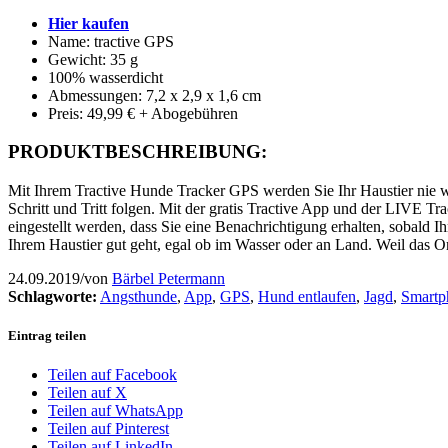
Hier kaufen
Name: tractive GPS
Gewicht: 35 g
100% wasserdicht
Abmessungen: 7,2 x 2,9 x 1,6 cm
Preis: 49,99 € + Abogebühren
PRODUKTBESCHREIBUNG:
Mit Ihrem Tractive Hunde Tracker GPS werden Sie Ihr Haustier nie wi
Schritt und Tritt folgen. Mit der gratis Tractive App und der LIVE T
eingestellt werden, dass Sie eine Benachrichtigung erhalten, sobald Ihr
Ihrem Haustier gut geht, egal ob im Wasser oder an Land. Weil das O
24.09.2019
/
von
Bärbel Petermann
Schlagworte:
Angsthunde
,
App
,
GPS
,
Hund entlaufen
,
Jagd
,
Smartp
Eintrag teilen
Teilen auf Facebook
Teilen auf X
Teilen auf WhatsApp
Teilen auf Pinterest
Teilen auf LinkedIn