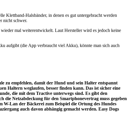
elle Klettband-Halsbänder, in denen es gut untergebracht werden
r nicht schwer.
ieder mal weiterentwickelt. Laut Hersteller wird es jedoch keine
u aufgibt (die App verbraucht viel Akku), könnte man sich auch
ule zu empfehlen, damit der Hund und sein Halter entspannt
uen Haltern weglaufen, besser finden kann. Das ist sicher eine
nde, die mit dem Tractive unterwegs sind. Es gibt den
d auch die Netzabdeckung für den Smartphonevertrag muss gegeben
er im W-Lan der Bäckerei zum Beispiel die Ortung des Hundes
Spaziergang auch davon abhängig gemacht werden.
Easy Dogs