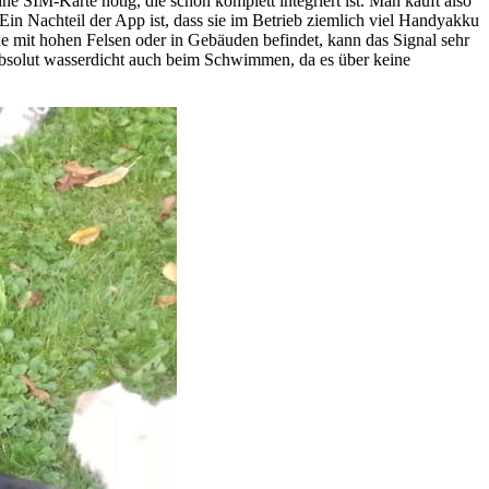
ine SIM-Karte nötig, die schon komplett integriert ist. Man kauft also
in Nachteil der App ist, dass sie im Betrieb ziemlich viel Handyakku
 mit hohen Felsen oder in Gebäuden befindet, kann das Signal sehr
t absolut wasserdicht auch beim Schwimmen, da es über keine