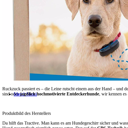
TERMINE
ÜBER UNS
Suche
Ruckzuck passiert es – die Leine rutscht einem aus der Hand – und 
sind oder
jagdlich hochmotivierte Entdeckerhunde
, wir kennen es
Menü
Menü
Produktbild des Herstellers
Da hilft das Tractive. Man kann es am Hundegeschirr sicher und wasse