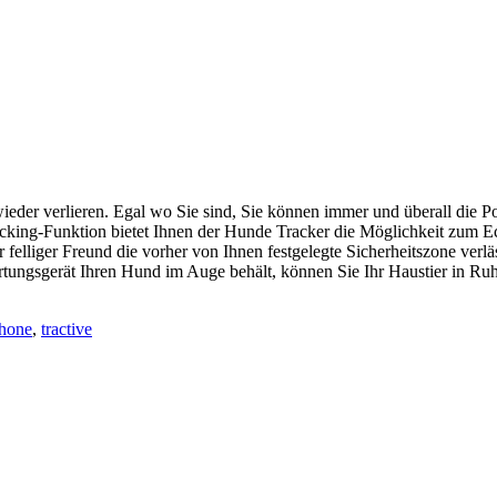
eder verlieren. Egal wo Sie sind, Sie können immer und überall die Pos
racking-Funktion bietet Ihnen der Hunde Tracker die Möglichkeit zum Ec
 felliger Freund die vorher von Ihnen festgelegte Sicherheitszone verläs
rtungsgerät Ihren Hund im Auge behält, können Sie Ihr Haustier in Ru
hone
,
tractive