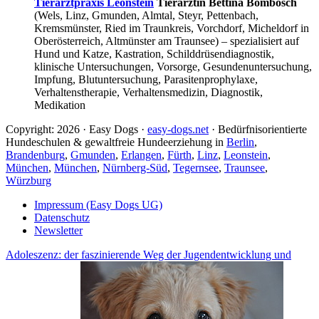
Tierarztpraxis Leonstein
Tierärztin Bettina Bombosch
(Wels, Linz, Gmunden, Almtal, Steyr, Pettenbach,
Kremsmünster, Ried im Traunkreis, Vorchdorf, Micheldorf in
Oberösterreich, Altmünster am Traunsee) – spezialisiert auf
Hund und Katze, Kastration, Schilddrüsendiagnostik,
klinische Untersuchungen, Vorsorge, Gesundenuntersuchung,
Impfung, Blutuntersuchung, Parasitenprophylaxe,
Verhaltenstherapie, Verhaltensmedizin, Diagnostik,
Medikation
Copyright: 2026 · Easy Dogs ·
easy-dogs.net
· Bedürfnisorientierte
Hundeschulen & gewaltfreie Hundeerziehung in
Berlin
,
Brandenburg
,
Gmunden
,
Erlangen
,
Fürth
,
Linz
,
Leonstein
,
München
,
München
,
Nürnberg-Süd
,
Tegernsee
,
Traunsee
,
Würzburg
Impressum (Easy Dogs UG)
Datenschutz
Newsletter
Adoleszenz: der faszinierende Weg der Jugendentwicklung und