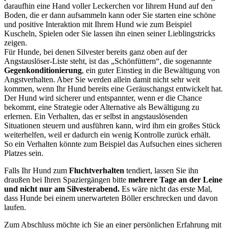
daraufhin eine Hand voller Leckerchen vor
I
ih
rem Hund auf den
Boden, die er dann aufsammeln kann oder
Sie
starten eine schöne
und positive Interaktion mit
Ih
rem Hund wie zum Beispiel
Kuscheln, Spielen oder
Sie
lassen ihn einen seiner Lieblingstricks
zeigen.
Für Hunde, bei denen Silvester bereits ganz oben auf der
Angstauslöser-Liste steht, ist das „Schönfüttern“, die sogenannte
Gegenkonditionierung
, ein guter Einstieg in die Bewältigung von
Angstverhalten. Aber
Sie
werden allein damit nicht sehr weit
kommen, wenn
Ih
r Hund bereits eine Geräuschangst entwickelt hat.
Der Hund wird sicherer und entspannter, wenn er die Chance
bekommt, eine Strategie oder Alternative als Bewältigung zu
erlernen. Ein Verhalten, das er selbst in angstauslösenden
Situationen steuern und ausführen kann, wird ihm ein großes Stück
weiterhelfen, weil er dadurch ein wenig Kontrolle zurück
erhält.
So ein Verhalten könnte zum Beispiel das Aufsuchen eines sicheren
Platzes sein.
Falls
Ih
r Hund zum
Fluchtverhalten
tendiert, lassen
Sie
ihn
draußen bei
Ih
ren Spaziergängen bitte
mehrere Tage an der Leine
und nicht nur am Silvesterabend.
Es wäre nicht das erste Mal,
dass Hunde bei einem unerwarteten Böller erschrecken und davon
laufen.
Zum Abschluss möchte ich
Sie
an einer persönlichen Erfahrung mit