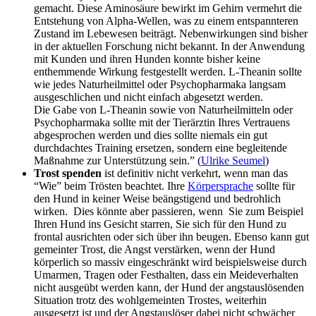
gemacht. Diese Aminosäure bewirkt im Gehirn vermehrt die
Entstehung von Alpha-Wellen, was zu einem entspannteren
Zustand im Leb
e
wesen beiträgt. Nebenwirkungen sind bisher
in der aktuellen Forschung nicht bekannt. In der Anwendung
mit Kunden und ihren Hunden konnte bisher keine
enthemmende Wirkung festgestellt werden. L-Theanin sollte
wie jedes Naturheilmittel oder Psychopharmaka langsam
ausgeschlichen und nicht einfach abgesetzt werden.
Die Gabe von L-Theanin sowie von Naturheilmitteln oder
Psychopharmaka sollte mit der Tierärztin Ihres Vertrauens
abgesprochen werden und dies sollte niemals ein gut
durchdachtes Training ersetzen, sonder
n
eine begleitende
Maßnahme zur Unterstützung sein.” (
Ulrike Seumel
)
Trost spenden
ist definitiv nicht verkehrt, wenn man das
“Wie” beim Trösten beachtet. Ihre
Körpersprache
sollte für
den Hund in keiner Weise beängstigend und bedrohlich
wirken.
Dies könnte aber passieren, wenn
Sie
zum Beispiel
Ih
ren Hund ins Gesicht starren,
Sie
sich für den Hund zu
frontal ausrichten oder sich über ihn beugen. Ebenso kann gut
gemeinter Trost, die Angst verstärken, wenn der Hund
körperlich so massiv eingeschränkt wird beispielsweise durch
Umarmen, Tragen oder Festhalten, dass ein Meideverhalten
nicht ausgeübt werden kann, der Hund der angstauslösenden
Situation trotz des wohlgemeinten Trostes, weiterhin
ausgesetzt ist und der Angstauslöser dabei nicht schwächer