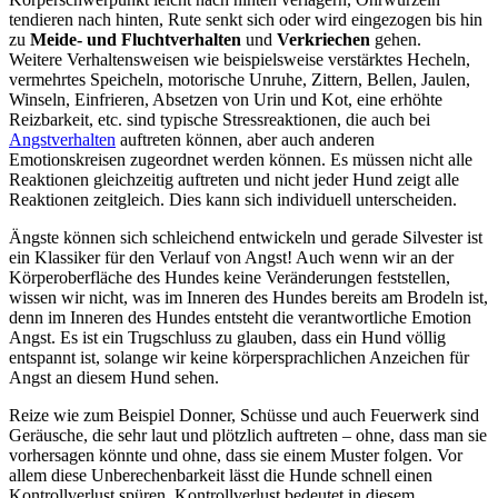
tendieren nach hinten, Rute senkt sich oder wird eingezogen bis hin
zu
Meide- und Fluchtverhalten
und
Verkriechen
gehen.
Weitere Verhaltensweisen wie beispielsweise verstärktes Hecheln,
vermehrtes Speicheln, motorische Unruhe, Zittern, Bellen, Jaulen,
Winseln, Einfrieren, Absetzen von Urin und Kot, eine erhöhte
Reizbarkeit, etc. sind typische Stressreaktion
en
, die auch bei
Angstverhalten
auftreten können, aber auch anderen
Emotionskreisen zugeordnet werden können. Es müssen nicht alle
Reaktionen gleichzeitig auftreten und nicht jeder Hund zeigt alle
Reaktionen zeitgleich. Dies kann sich individuell unterscheiden.
Ängste können sich schleichend entwickeln und gerade Silvester ist
ein Klassiker für den Verlauf von Angst! Auch wenn wir an der
Körperoberfläche des Hundes keine Veränderungen feststellen,
wissen wir nicht, was im Inneren des Hundes bereits am Brodeln ist,
denn im Inneren des Hundes entsteht die verantwortliche Emotion
Angst. Es ist ein Trugschluss zu glauben, dass ein Hund völlig
entspannt ist, solange wir keine körpersprachlichen Anzeichen für
Angst an diesem Hund sehen.
Reize wie zum Beispiel Donner, Schüsse und auch Feuerwerk sind
Geräusche, die sehr laut und plötzlich auftreten – ohne, dass man sie
vorhersagen könnte und ohne, dass sie einem Muster folgen. Vor
allem diese Unberechenbarkeit lässt die Hunde schnell einen
Kontrollverlust spüren. Kontrollverlust bedeutet in diesem