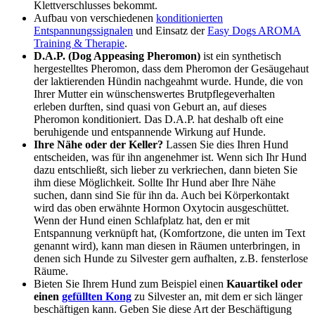
Klettverschlusses bekommt.
Aufbau von verschiedenen
konditionierten
Entspannungssignalen
und Einsatz der
Easy Dogs AROMA
Training & Therapie
.
D.A.P. (Dog Appeasing Pheromon)
ist ein synthetisch
hergestelltes Pheromon, dass dem Pheromon der Gesäugehaut
der laktierenden Hündin nachgeahmt wurde. Hunde, die von
Ih
rer Mutter ein wünschenswertes Brutpflegeverhalten
erleben durften, sind quasi von Geburt an, auf dieses
Pheromon konditioniert. Das D.A.P. hat deshalb oft eine
beruhigende und entspannende Wirkung auf Hunde.
Ihre Nähe oder der Keller?
Lassen S
ie
dies
Ih
ren Hund
entscheiden, was für ihn angenehmer ist. Wenn sich
Ih
r Hund
dazu entschließt, sich lieber zu verkriechen, dann bieten
Sie
ihm diese Möglichkeit. Sollte I
h
r Hund aber
Ih
re Nähe
suchen, dann sind
Sie
für ihn da. Auch bei Körperkontakt
wird das oben erwähnte Hormon Oxytocin ausgeschüttet.
Wenn der Hund einen Schlafplatz hat, den er mit
Entspannung verknüpft hat, (Komfortzone, die unten im Text
genannt wird), kann man diesen in Räumen unterbringen, in
denen sich Hunde zu Silvester gern aufhalten, z.B. fensterlose
Räume.
Bieten
Sie
Ih
rem Hund zum Beispiel einen
Kauartikel oder
einen
gefüllten Kong
zu Silvester an, mit dem er sich länger
beschäftigen kann. Geben Sie diese Art der Beschäftigung