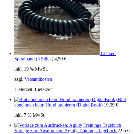
Clicker-
Spiralband (3 Stück)
4,50
€
inkl. 19 % MwSt.
zzgl.
Versandkosten
Lieferzeit:
Lieferzeit
Blut
abnehmen beim Hund trainieren (DigitalBook)
19,99
€
inkl. 7 % MwSt.
Vorlage zum Ausdrucken: Agility Trainings-Tagebuch
2,95
€