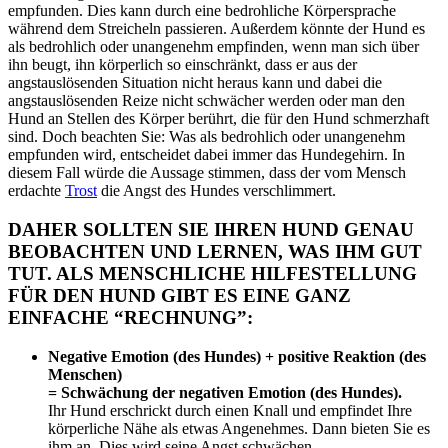
empfunden. Dies kann durch eine bedrohliche Körpersprache
während dem Streicheln passieren. Außerdem könnte der Hund es
als bedrohlich oder unangenehm empfinden, wenn man sich über
ihn beugt, ihn körperlich so einschränkt, dass er aus der
angstauslösenden Situation nicht heraus kann und dabei die
angstauslösenden Reize nicht schwächer werden oder man den
Hund an Stellen des Körper berührt, die für den Hund schmerzhaft
sind. Doch beach
t
en
Sie
: Was als bedrohlich oder unangenehm
empfunden wird, entscheidet dabei immer das Hundegehirn. In
diesem Fall würde die Aussage stimmen, dass der vom Mensch
erdachte
Trost
die Angst des Hundes verschlimmert.
DAHER SOLLTEN SIE IHREN HUND GENAU
BEOBACHTEN UND LERNEN, WAS IHM GUT
TUT. ALS MENSCHLICHE HILFESTELLUNG
FÜR DEN HUND GIBT ES EINE GANZ
EINFACHE “RECHNUNG”:
Negative Emotion (des Hundes) + positive Reaktion (des
Menschen)
= Schwächung der negativen Emotion (des Hundes).
Ihr Hund erschrickt durch einen Knall und empfindet
Ih
re
körperliche Nähe als etwas Angenehmes. Dann bieten
Sie
es
ihm an. Dies wird seine Angst schwächen.