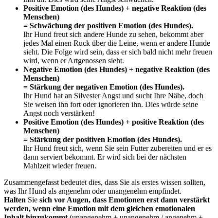
Positive Emotion (des Hundes)
+
negative Reaktion (des
Menschen)
= Schwächung der positiven Emotion (des Hundes).
Ihr Hund freut sich andere Hunde zu sehen, bekommt aber
jedes Mal einen Ruck über die Leine, wenn er andere Hunde
sieht. Die Folge wird sein, dass er sich bald nicht mehr freuen
wird, wenn er Artgenossen sieht.
Negative Emotion (des Hundes)
+
negative Reaktion (des
Menschen)
= Stärkung der negativen Emotion (des Hundes).
Ihr Hund hat an Silvester Angst und sucht I
h
re Nähe, doch
Sie
weisen ihn fort oder ignorieren ihn. Dies würde seine
Angst noch verstärken!
Positive Emotion (des Hundes)
+
positive Reaktion (des
Menschen)
= Stärkung der positiven Emotion (des Hundes).
Ihr Hund freut sich, wenn
Sie
sein Futter zubereiten und er es
dann serviert bekommt. Er wird sich bei der nächsten
Mahlzeit wieder freuen.
Zusammengefasst bedeutet dies, dass
Sie
als erstes wissen sollten,
was
Ih
r Hund als angenehm oder unangenehm empfindet.
Halten
Sie
sich vor Augen, dass Emotionen erst dann verstärkt
werden, wenn eine Emotion mit dem gleichen emotionalen
Inhalt hinzukommt
(unangenehm + unangenehm / angenehm +