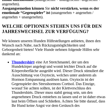
angenehm).
Ausgangsemotion können
Sie
nicht verstärken, wenn es der
emotionale “Gegenspieler” ist
(unangenehm + angenehm /
angenehm + unangenehm).
WELCHE OPTIONEN STEHEN UNS FÜR DEN
JAHRESWECHSEL ZUR VERFÜGUNG?
Wir können unseren Hunden Hilfestellungen anbieten, ihnen den
Wunsch nach Nähe, nach Rückzugsmöglichkeiten und
Geborgenheit bieten! Viele Hunde nehmen folgende Hilfen sehr
dankend an:
Thundershirt
:
eine Art Stretchmantel, der um den
Hundekörper angelegt und womit leichter Druck auf die
Körperoberfläche ausgeübt wird. Dieser Druck stimuliert die
Ausschüttung von Oxytocin, welches unter anderem als
Hormon Entspannung auslösen kann. Oxytocin ist der
Gegenspieler des Stresshormons Cortisol. Das Einzige,
worauf
Sie
achten sollten, ist der Klettverschluss des
Thundershirts. Dieser muss stabil genug sein, um den
angenehmen Druck entstehen zu lassen und er ist daher etwas
laut beim Öffnen und Schließen. Achten
Sie
bitte darauf, dass
Ih
r Hund keine Angst vor dem Geräusch des