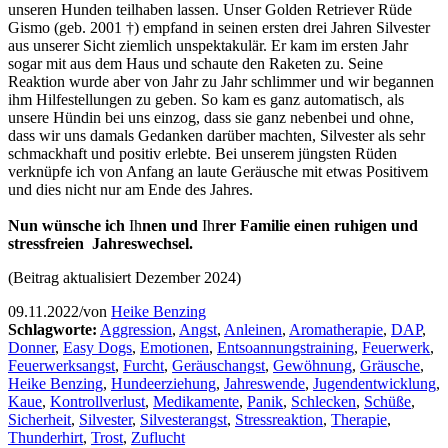
unseren Hunden teilhaben lassen. Unser Golden Retriever Rüde
Gismo (geb. 2001 †) empfand in seinen ersten drei Jahren Silvester
aus unserer Sicht ziemlich unspektakulär. Er kam im ersten Jahr
sogar mit aus dem Haus und schaute den Raketen zu. Seine
Reaktion wurde aber von Jahr zu Jahr schlimmer und wir begannen
ihm Hilfestellungen zu geben. So kam es ganz automatisch, als
unsere Hündin bei uns einzog, dass sie ganz nebenbei und ohne,
dass wir uns damals Gedanken darüber machten, Silvester als sehr
schmackhaft und positiv erlebte. Bei unserem jüngsten Rüden
verknüpfe ich von Anfang an laute Geräusche mit etwas Positivem
und dies nicht nur am Ende des Jahres.
Nun wünsche ich
Ih
nen und
Ih
r
er Familie einen ruhigen und
stressfreien Jahreswechsel.
(Beitrag aktualisiert Dezember 2024)
09.11.2022
/
von
Heike Benzing
Schlagworte:
Aggression
,
Angst
,
Anleinen
,
Aromatherapie
,
DAP
,
Donner
,
Easy Dogs
,
Emotionen
,
Entsoannungstraining
,
Feuerwerk
,
Feuerwerksangst
,
Furcht
,
Geräuschangst
,
Gewöhnung
,
Gräusche
,
Heike Benzing
,
Hundeerziehung
,
Jahreswende
,
Jugendentwicklung
,
Kaue
,
Kontrollverlust
,
Medikamente
,
Panik
,
Schlecken
,
Schüße
,
Sicherheit
,
Silvester
,
Silvesterangst
,
Stressreaktion
,
Therapie
,
Thunderhirt
,
Trost
,
Zuflucht