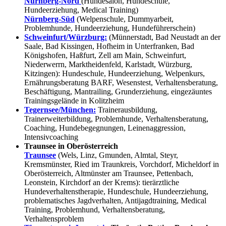
Nürnberg-Nord
(Hundesalon, Hundeschule,
Hundeerziehung, Medical Training)
Nürnberg-Süd
(Welpenschule, Dummyarbeit,
Problemhunde, Hundeerziehung, Hundeführerschein)
Schweinfurt/Würzburg:
(Münnerstadt, Bad Neustadt an der
Saale, Bad Kissingen, Hofheim in Unterfranken, Bad
Königshofen, Haßfurt, Zell am Main, Schweinfurt,
Niederwerrn, Marktheidenfeld, Karlstadt, Würzburg,
Kitzingen): Hundeschule, Hundeerziehung, Welpenkurs,
Ernährungsberatung BARF, Wesenstest, Verhaltensberatung,
Beschäftigung, Mantrailing, Grunderziehung, eingezäuntes
Trainingsgelände in Kolitzheim
Tegernsee/München:
Trainerausbildung,
Trainerweiterbildung, Problemhunde, Verhaltensberatung,
Coaching, Hundebegegnungen, Leinenaggression,
Intensivcoaching
Traunsee in Oberösterreich
Traunsee
(Wels, Linz, Gmunden, Almtal, Steyr,
Kremsmünster, Ried im Traunkreis, Vorchdorf, Micheldorf in
Oberösterreich, Altmünster am Traunsee, Pettenbach,
Leonstein, Kirchdorf an der Krems): tierärztliche
Hundeverhaltenstherapie, Hundeschule, Hundeerziehung,
problematisches Jagdverhalten, Antijagdtraining, Medical
Training, Problemhund, Verhaltensberatung,
Verhaltensproblem