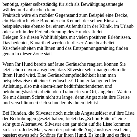
benötigt, später selbstständig für sich als Bewältigungsstrategie
wählen und aufsuchen kann.
Praktisch wäre ein mobiler Gegenstand zum Beispiel eine Decke,
ein Handtuch, eine Box oder ein Kennel, der seinen Einsatz
beispielsweise ebenso bei einem Aufenthalt in der Klinik, im Urlaub
oder auch in der Ferienbetreuung des Hundes findet.
Belegen
Sie
diesen Wohlfühlplatz mit vielen positiven Erlebnissen.
Das bedeutet, Kauartikel werden in dieser Zone bearbe
i
tet,
Kuscheleinheiten mit
Ih
nen und das Entspannungstraining finden
genau in dieser Zone statt.
Wenn
Ih
r Hund bereits auf laute Geräusche reagiert, können
Sie
jetzt schon davon ausgehen, dass Silvester sehr unangenehm für
Ih
ren Hund wird. Eine Geräuschempfindlichkeit kann man
beispielsweise mit einer Geräusche-CD unter fachgerechter
Anleitung, also mit einem
/einer bedürfnisorientierten und
belohnungsbasiert arbeitenden
Trainer
:in
vor Ort, angehen. Warten
Sie
mit diesem Schritt nicht zu lange, den
n
Angst zieht ihre Kreise
und verschlimmert sich schneller als
Ih
nen lieb ist.
Bei Hunden, die Silvester noch nicht als Angstauslöser auf ihre Liste
der Bedrohungen gesetzt haben, bietet das „Schön Füttern“ eine
sehr gute Alternative, Silvester erst gar nicht auf die Liste kommen
zu lassen. Jedes
M
al, wenn der potentielle Angstauslöser erscheint,
passiert etwas sehr Schönes für
Ih
ren Hund. Es knallt und es fliegt