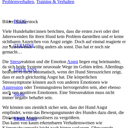
Problemverhalten
,
Training & Verhalten
BLOG
Bilder: Shutterstock
Viele Hundehalt
er:innen
berichten, dass die ersten zwei oder drei
Jahreswenden für
ih
ren Hund kein Problem darstellten und er keine
sichtbaren Anzeichen von Angst zeigte. Doch auf einmal reagierte er
TERMINE
zur Jahreswende völlig anders als sonst. Das hat er noch nie
gemacht…
Die
Stress
reaktion und die Emotion
Angst
liegen eng beieinander,
da sich beide Systeme neuronale Wege im Gehirn teilen. Allerdings
ÜBER UNS
bedeutet es nicht automatisch, wenn der Hund Stresszeichen zeigt,
dass er auch gleichzeitig Angst hat. Die körperlichen
Stresssymptome können auch von anderen Emotionen wie
Aggression
oder Trennungsstress hervorgerufen sein, aber ebenso
auch von positiven Emotionen. Eine Stressreaktion muss nicht
Suche
immer negativ behaftet sein.
Wir können uns ziemlich sicher sein, dass der Hund Angst
empfindet, wenn das Bewegungsmuster des Hundes dazu dient, die
Distanz zum Angstauslösers zu vergrößern.
Menü
Menü
Das kann von kaum erkennbaren Verhaltensweisen wie
Körperschwerpunkt leicht nach hinten verlagern, Ohrwurzeln