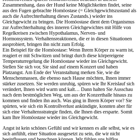
Zusammenhang, dass der Hund keine Möglichkeiten findet, seine
aus den Fugen gebrachte Homöostase
(=
Gleichgewichtszustand als
auch die Aufrechterhaltung dieses Zustands.)
wieder ins
Gleichgewicht zu bringen. Die Homöostase dient dem Organismus
zur Aufrechterhaltung des inneren Gleichgewichtes mit Hilfe von
Regelkreisen zwischen Hypothalamus, Nerven- und
Hormonsystem. Verhaltensreaktionen, die er in diesen Situationen
ausprobiert, bringen ihn nicht zum Erfolg.
Ein Beispiel für die Homöostase: Wenn
Ih
rem Körper zu warm ist,
reagiert er mit Schwitzen und bringt durch diese körpereigene
Temperaturregelung die Homöostase wieder ins Gleichgewicht.
Stellen
Sie
sich vor,
Sie
sind auf einem Konzert und haben
Platzangst. Am Ende der Veranstaltung merken
Sie
, wie die
Menschenmassen, die ebenso nach Hause möchten,
Ih
nen immer
stärker zusetzen. Sie werden unruhig, spüren wie
Ihr
Kreislauf sich
verändert,
Ih
nen wird warm und kalt… Dann halten
Sie
Ausschau
nach dem bestmöglichen Weg, um aus der Konzerthalle hinaus zu
kommen und finden ihn auch. Was ging in
Ih
rem Körper vor? Sie
spürten, wie sich ein Kontrollverlust ankündigte, konnten aber für
sich eine Verhaltensstrategie finden, die
Ih
nen dies ersparte. Somit
kam
Ih
re Homöostase wieder ins Gleichgewicht.
Angst ist kein schönes Gefühl und wir kennen es alle selbst, wie es
sich anfühlt, einer Situation ausgesetzt zu sein, die wir nicht
beeinflussen und berechnen können. Wir fühlen uns hilflos,