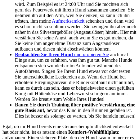
wird. Zum Beispiel es ist 24:00 Uhr und
Sie
möchten sich
gern das Feuerwerk mit Ihrem Hund zusammen ansehen. Sie
nehmen ihn auf den Arm, weil
Sie
denken, so kann ich ihn
trösten, ihm meine
Aufmerksamkeit
schenken und dann wird
es schon nicht so schlimm werden. Sie zwingen ihn aber noch
näher in das Silvestergeböller (Angstauslöser) hinein. Hier
mit
verstärken
Sie
seine Angst, auch wenn
Sie
es gut meinen, da
Sie
keine ihm angenehme Distanz zum Angstauslöser
aufbauen und diesen nicht abschwächen können.
Beobachten
Sie
Ih
ren Hund
und probieren
Sie
auch mal
Dinge aus, um zu erfahren, was ihm gut tut. Manche Hunde
entspannen sich wunderbar im Auto oder während des
Autofahrens. Singen
Sie
Ih
rem Hund etwas vor oder testen
Sie
unterschiedliche Leckereien aus. Wenn der Hund bei
erhöhtem Erregungsniveau die Rinderkopfhaut nicht anrührt,
kann es durch
aus sein, dass er beispielsweise einen gefüllten
Kong mit Hüttenkäse und Leberwurst sehr gern annimmt.
Werden
Sie
kreativ zum Wohle
Ih
res Hundes!
Bauen
Sie
durch Training über positive Verstärkung eine
gute Basis auf,
bevor das Kind in den Brunnen gefallen ist.
Dies ist besser als solange zu warten, bis
Sie
handeln müssen!
Egal, ob ihr Hund bereits eine Geräuschempfindlichkeit entw
i
ckelt
hat oder nicht, ist es ratsam einen
Komfort-/Wohlfühlplatz
aufzubauen. Einen sicheren Platz, den der Hund, wann immer er es