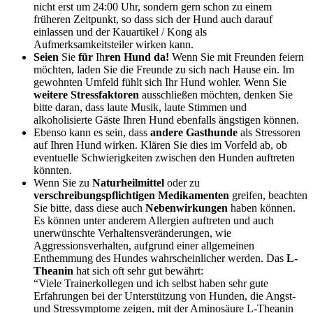
nicht erst um 24:00 Uhr, sondern gern schon zu einem
früheren Zeitpunkt, so dass sich der Hund auch darauf
einlassen und der Kauartikel / Kong als
Aufmerksamkeitsteiler wirken kann.
Seien
Sie
für
Ih
ren Hund da!
Wenn
Sie
mit Freunden feiern
möchten, laden
Sie
die Freunde zu sich nach Hause ein. Im
gewohnten Umfeld fühlt sich
Ih
r Hund wohler. Wenn
Sie
weitere Stressfaktoren
ausschließen möchten, denken
Sie
bitte daran, dass laute Musik, laute Stimmen und
alkoholisierte Gäste Ihren Hund ebenfalls ängstigen können.
Ebenso kann es sein, dass
andere Gasthunde
als Stressoren
auf
Ih
ren Hund wirken. Klären
Sie
dies im Vorfeld ab, ob
eventuelle Schwierigkeiten zwischen den Hunden auftreten
könnten.
Wenn
Sie
zu
Naturheilmittel
oder zu
verschreibungspflichtigen Medikamenten
greifen, beachten
Sie
bitte, dass diese auch
Nebenwirkungen
haben können.
Es können unter anderem Allergien auftreten und auch
unerwünschte Verhaltensveränderungen, wie
Aggressionsverhalten, aufgrund einer allgemeinen
Enthemmung des Hundes wahrscheinlicher werden. Das
L-
Theanin
hat sich oft sehr gut bewährt:
“Viele Trainerkollegen und ich selbst haben sehr gute
Erfahrungen bei der Unterstützung von Hunden, die Angst-
und Stressymptome zeigen, mit der Aminosäure L-Theanin