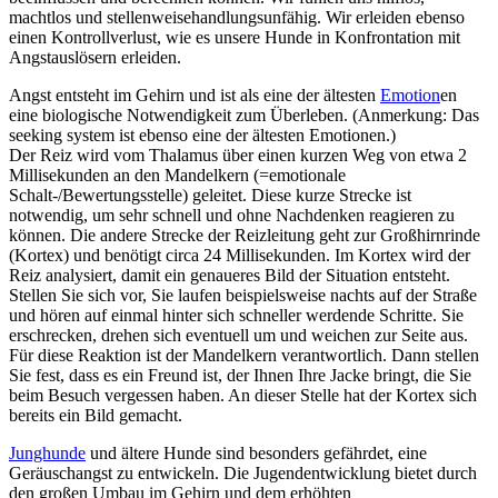
machtlos und stellenweisehandlungsunfähig. Wir erleiden ebenso
einen Kontrollverlust, wie es unsere Hunde in Konfrontation mit
Angstauslösern erleiden.
Angst entsteht im Gehirn und ist als eine der ältesten
Emotion
en
eine biologische Notwendigkeit zum Überleben. (Anmerkung: Das
seeking system ist ebenso eine der ältesten Emotionen.)
Der Reiz wird vom Thalamus über eine
n
kurzen Weg von etwa 2
Millisekunden an den Mandelkern (=emotionale
Schalt-/Bewertungsstelle) geleitet. Diese kurze Strecke ist
notwendig, um sehr schnell und ohne Nachdenken reagieren zu
können. Die andere Strecke der Reizleitung geht zur Großhirnrinde
(Kortex) und benötigt circa 24 Millisekunden. Im Kortex wird der
Reiz analysiert, damit ein genaueres Bild der Situation entsteht.
Stellen
Sie
sich vor,
Sie
laufen beispielsweise nachts auf der Straße
und hören auf einmal hinter sich schneller werdende Schritte. Sie
erschrecken, drehen sich eventuell um und weichen zur Seite aus.
Für diese Reaktion ist der Mandelkern verantwortlich. Dann stellen
Sie
fest, dass es ein Freund ist, der
Ih
nen
Ih
re Jacke bringt, die
Sie
beim Besuch vergessen haben. An dieser Stelle hat der Kortex sich
bereits ein Bild gemacht.
Junghunde
und ältere Hunde sind besonders gefährdet, eine
Geräuschangst zu entwickeln. Die Jugendentwicklung bietet durch
den großen Umbau im Gehirn und dem erhöhten