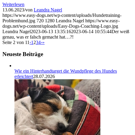
Weiterlesen
13.06.2023
/
von
Leandra Nagel
https://www.easy-dogs.net/wp-content/uploads/Hundetraining-
Problemhund.jpg
720
1280
Leandra Nagel
https://www.easy-
dogs.net/wp-content/uploads/Easy-Dogs-Coaching-Logo.jpg
Leandra Nagel
2023-06-13 13:35:16
2023-06-14 10:55:44
Der weiß
genau, was er falsch gemacht hat…?!
Seite 2 von 11
‹
1
2
3
4
›
»
Neueste Beiträge
Wie ein Hinterhandtarget die Wundpflege des Hundes
erleichtert
28.07.2026