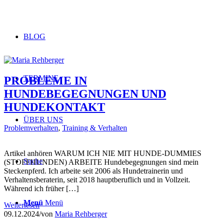
BLOG
TERMINE
PROBLEME IN
HUNDEBEGEGNUNGEN UND
HUNDEKONTAKT
ÜBER UNS
Problemverhalten
,
Training & Verhalten
Artikel anhören WARUM ICH NIE MIT HUNDE-DUMMIES
Suche
(STOFFHUNDEN) ARBEITE Hundebegegnungen sind mein
Steckenpferd. Ich arbeite seit 2006 als Hundetrainerin und
Verhaltensberaterin, seit 2018 hauptberuflich und in Vollzeit.
Während ich früher […]
Menü
Menü
Weiterlesen
09.12.2024
/
von
Maria Rehberger