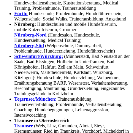
Hundeverhaltenstherapie, Kastrationsberatung, Medical
Training, Problemhunde, Trainerausbildung
Fürth:
Hundeschule, Problemhunde, Hundeführerschein,
Welpenschule, Social Walks, Trainerausbildung, Angsthund
Nürnberg:
Hundeschulen und mobile Hundefriseurin,
mobile Katzenfriseurin, Groomer
Nürnberg-Nord
(Hundesalon, Hundeschule,
Hundeerziehung, Medical Training)
Nürnberg-Süd
(Welpenschule, Dummyarbeit,
Problemhunde, Hundeerziehung, Hundeführerschein)
Schweinfurt/Würzburg:
(Münnerstadt, Bad Neustadt an der
Saale, Bad Kissingen, Hofheim in Unterfranken, Bad
Königshofen, Haßfurt, Zell am Main, Schweinfurt,
Niederwerrn, Marktheidenfeld, Karlstadt, Würzburg,
Kitzingen): Hundeschule, Hundeerziehung, Welpenkurs,
Ernährungsberatung BARF, Wesenstest, Verhaltensberatung,
Beschäftigung, Mantrailing, Grunderziehung, eingezäuntes
Trainingsgelände in Kolitzheim
Tegernsee/München:
Trainerausbildung,
Trainerweiterbildung, Problemhunde, Verhaltensberatung,
Coaching, Hundebegegnungen, Leinenaggression,
Intensivcoaching
Traunsee in Oberösterreich
Traunsee
(Wels, Linz, Gmunden, Almtal, Steyr,
Kremsmünster, Ried im Traunkreis, Vorchdorf, Micheldorf in