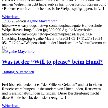
meinen Welpen gesucht habe, gab es hier in der Region Ravensburg
/ Bodensee noch zahlreiche klassische Welpenspielgruppen, in […]
Weiterlesen
17.05.2024
/
von
Agathe Mayerhofer
https://www.easy-dogs.net/wp-content/uploads/gute-Hundeschule-
Welpe-Ravensburg-finden.jpg
398
900
Agathe Mayerhofer
https://www.easy-dogs.net/wp-content/uploads/Easy-Dogs-
Coaching-Logo.jpg
Agathe Mayerhofer
2024-05-17 11:27:31
2024-
05-17 12:28:48
Welpenschule in der Hundeschule: Worauf kommt es
an?
Was ist der “Will to please” beim Hund?
Training & Verhalten
Frei übersetzt bedeutet es “der Wille zu Gefallen” und ist in vielen
Rassebeschreibungen, insbesondere von Hütehunden, Retrievern
und Gesellschaftshunden zu finden. Diese Beschreibung macht
diese Hunde beliebt, denn sie erzeugt […]
Weiterlesen