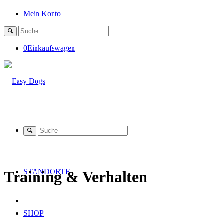
Mein Konto
0
Einkaufswagen
STANDORTE
Training
&
Verhalten
SHOP