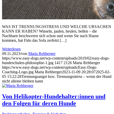
WAS IST TRENNUNGSSTRESS UND WELCHE URSACHEN
KANN ER HABEN? Winseln, jaulen, heulen, bellen – die
Nachbarn beschweren sich schon und wenn Sie nach Hause
kommen, hat Fido das Sofa zerfetzt […]
Weiterlesen
09.11.2023
/
von
Maria Rehberger
https://www.easy-dogs.net/wp-content/uploads/2019/02/easy-dogs-
hundeschulen-philosophie-1.jpg
1417
2126
Maria Rehberger
https://www.easy-dogs.net/wp-content/uploads/Easy-Dogs-
Coaching-Logo.jpg
Maria Rehberger
2023-11-09 20:28:07
2025-02-
05 15:22:28
Trennungsangst bzw. Trennungsstress – wenn der Hund
nicht alleine bleiben kann
Von Helikopter-Hundehalter:innen und
den Folgen für deren Hunde