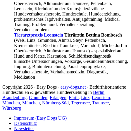
Oberösterreich, Altmünster am Traunsee, Pettenbach,
Leonstein, Kirchdorf an der Krems): tierärztliche
Hundeverhaltenstherapie, Hundeschule, Hundeerziehung,
problematisches Jagdverhalten, Antijagdtraining, Medical
Training, Problemhund, Verhaltensberatung,
Verhaltensproblem
Tierarztpraxis Leonstein
Tierärztin Bettina Bombosch
(Wels, Linz, Gmunden, Almtal, Steyr, Pettenbach,
Kremsmünster, Ried im Traunkreis, Vorchdorf, Micheldorf in
Oberösterreich, Altmünster am Traunsee) – spezialisiert auf
Hund und Katze, Kastration, Schilddrüsendiagnostik,
klinische Untersuchungen, Vorsorge, Gesundenuntersuchung,
Impfung, Blutuntersuchung, Parasitenprophylaxe,
Verhaltenstherapie, Verhaltensmedizin, Diagnostik,
Medikation
Copyright: 2026 · Easy Dogs ·
easy-dogs.net
· Bedürfnisorientierte
Hundeschulen & gewaltfreie Hundeerziehung in
Berlin
,
Brandenburg
,
Gmunden
,
Erlangen
,
Fürth
,
Linz
,
Leonstein
,
München
,
München
,
Nürnberg-Süd
,
Tegernsee
,
Traunsee
,
Würzburg
Impressum (Easy Dogs UG)
Datenschutz
Newsletter