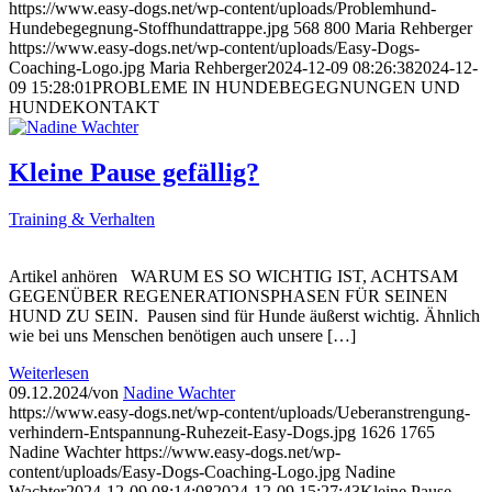
https://www.easy-dogs.net/wp-content/uploads/Problemhund-
Hundebegegnung-Stoffhundattrappe.jpg
568
800
Maria Rehberger
https://www.easy-dogs.net/wp-content/uploads/Easy-Dogs-
Coaching-Logo.jpg
Maria Rehberger
2024-12-09 08:26:38
2024-12-
09 15:28:01
PROBLEME IN HUNDEBEGEGNUNGEN UND
HUNDEKONTAKT
Kleine Pause gefällig?
Training & Verhalten
Artikel anhören WARUM ES SO WICHTIG IST, ACHTSAM
GEGENÜBER REGENERATIONSPHASEN FÜR SEINEN
HUND ZU SEIN. Pausen sind für Hunde äußerst wichtig. Ähnlich
wie bei uns Menschen benötigen auch unsere […]
Weiterlesen
09.12.2024
/
von
Nadine Wachter
https://www.easy-dogs.net/wp-content/uploads/Ueberanstrengung-
verhindern-Entspannung-Ruhezeit-Easy-Dogs.jpg
1626
1765
Nadine Wachter
https://www.easy-dogs.net/wp-
content/uploads/Easy-Dogs-Coaching-Logo.jpg
Nadine
Wachter
2024-12-09 08:14:08
2024-12-09 15:27:43
Kleine Pause