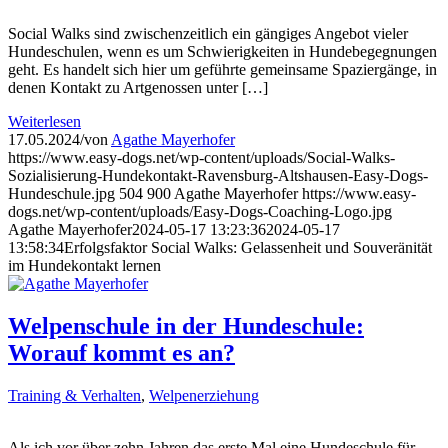
Social Walks sind zwischenzeitlich ein gängiges Angebot vieler
Hundeschulen, wenn es um Schwierigkeiten in Hundebegegnungen
geht. Es handelt sich hier um geführte gemeinsame Spaziergänge, in
denen Kontakt zu Artgenossen unter […]
Weiterlesen
17.05.2024
/
von
Agathe Mayerhofer
https://www.easy-dogs.net/wp-content/uploads/Social-Walks-
Sozialisierung-Hundekontakt-Ravensburg-Altshausen-Easy-Dogs-
Hundeschule.jpg
504
900
Agathe Mayerhofer
https://www.easy-
dogs.net/wp-content/uploads/Easy-Dogs-Coaching-Logo.jpg
Agathe Mayerhofer
2024-05-17 13:23:36
2024-05-17
13:58:34
Erfolgsfaktor Social Walks: Gelassenheit und Souveränität
im Hundekontakt lernen
Welpenschule in der Hundeschule:
Worauf kommt es an?
Training & Verhalten
,
Welpenerziehung
Als ich vor über zehn Jahren das erste Mal eine Hundeschule für