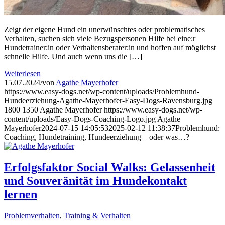
Zeigt der eigene Hund ein unerwünschtes oder problematisches
Verhalten, suchen sich viele Bezugspersonen Hilfe bei eine:r
Hundetrainer:in oder Verhaltensberater:in und hoffen auf möglichst
schnelle Hilfe. Und auch wenn uns die […]
Weiterlesen
15.07.2024
/
von
Agathe Mayerhofer
https://www.easy-dogs.net/wp-content/uploads/Problemhund-
Hundeerziehung-Agathe-Mayerhofer-Easy-Dogs-Ravensburg.jpg
1800
1350
Agathe Mayerhofer
https://www.easy-dogs.net/wp-
content/uploads/Easy-Dogs-Coaching-Logo.jpg
Agathe
Mayerhofer
2024-07-15 14:05:53
2025-02-12 11:38:37
Problemhund:
Coaching, Hundetraining, Hundeerziehung – oder was…?
Erfolgsfaktor Social Walks: Gelassenheit
und Souveränität im Hundekontakt
lernen
Problemverhalten
,
Training & Verhalten